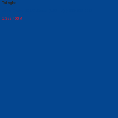
Tai nghe
Jabra Evolve 20 UC Stereo (USB – A) (4999-829-209)
1,352,400
₫