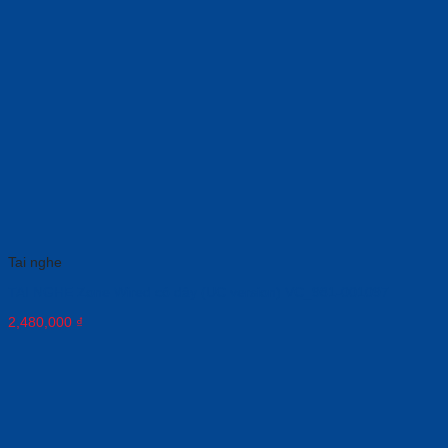
Tai nghe
TAI NGHE Zone Wired có dây (UC version) VC_981-001097
2,480,000
₫