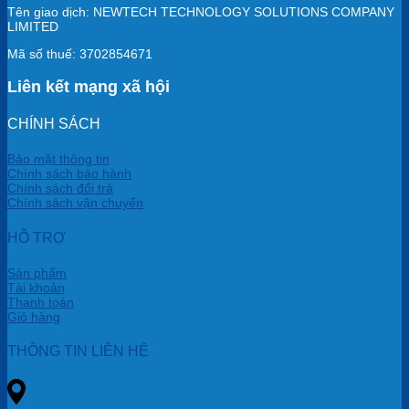
Tên giao dịch: NEWTECH TECHNOLOGY SOLUTIONS COMPANY
LIMITED
Mã số thuế: 3702854671
Liên kết mạng xã hội
CHÍNH SÁCH
Bảo mật thông tin
Chính sách bảo hành
Chính sách đổi trả
Chính sách vận chuyển
HỖ TRỢ
Sản phẩm
Tài khoản
Thanh toán
Giỏ hàng
THÔNG TIN LIÊN HỆ