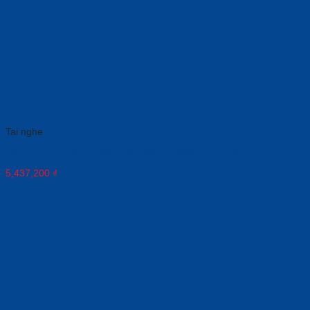
Tai nghe
Jabra Engage 40 – USB-A UC Stereo (4099-410-279)
5,437,200
₫