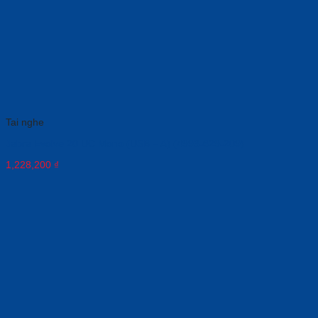
Tai nghe
Jabra Evolve 20 UC Mono (USB – A) (4993-829-209)
1,228,200
₫