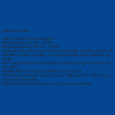
Rate this product
Loại tai nghe: Chụp tai (hai bên)
Băng thông loa: 20 Hz – 20 kHz
Băng thông micrô: 100 Hz – 10 kHz
Chiều dài cáp: 116 cm (từ mô-đun trên dây đến tai nghe); 94 cm (từ
USB đến mô-đun trên dây); 217 cm (tổng chiều dài từ USB đến tai
nghe)
Chức năng âm thanh: Giảm tiếng ồn và tiếng vọng; Tối ưu hóa EQ
chủ động
Hệ Điều hành Tương thích: Windows 10; macOS
Cổng kết nối: Cổng âm thanh 3,5 mm; USB Type-C®; USB Type-A
Loại micrô: Đa hướng
Phần mềm Quản lý: Plantronics Hub (máy tính để bàn)
Brand
Poly
Reviews