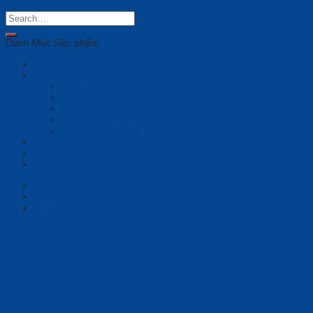
USB-
C
HS
+USB-
Danh Mục Sản phẩm
C/A
(Bulk)
Phần mềm
(8X231A6)
Thiết bị họp
quantity
Camera tích hợp
Camera Tracking
Loa & Mic
Chia sẻ không dây
Quản lý tập trung
Tai nghe
Màn hình
Tổng đài
Description
Brand
Reviews (0)