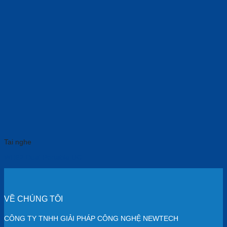
Tai nghe
WH62 Dual Portable UC
VỀ CHÚNG TÔI
CÔNG TY TNHH GIẢI PHÁP CÔNG NGHỆ NEWTECH