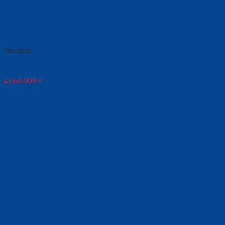
Tai nghe
UH37 Mono UC USB-C
2,058,000
₫