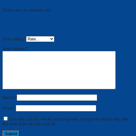
There are no reviews yet.
Be the first to review “Tai nghe có dây Poly BW
5220 USB-C HS +USB-C/A (Bulk) (8X231A6)”
Your rating
*
Your review
*
Name
*
Email
*
Lưu tên của tôi, email, và trang web trong trình duyệt này cho
lần bình luận kế tiếp của tôi.