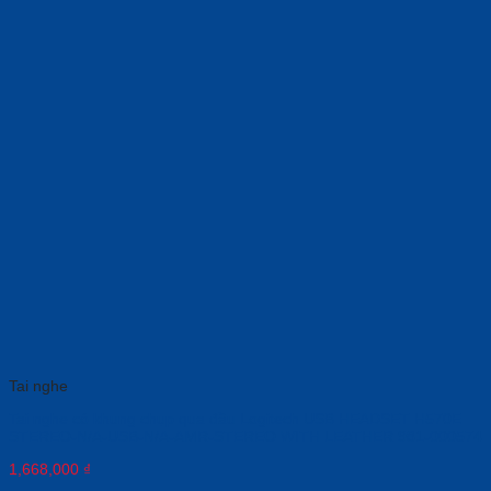
Tai nghe
Tai nghe có khung chụp qua đầu Logitech USB HEADSET H570E
STEREO-N/A-USB-N/A-AMR-STEREO WITH LEATHER 981-000574
1,668,000
₫