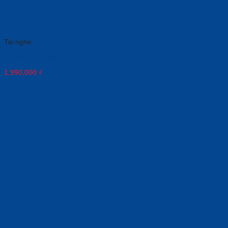
Tai nghe
TAI NGHE ZONE VIBE 100 Hồng_981-001225
1,990,000
₫