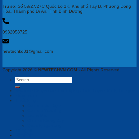
Trụ sở: Số 59/27/27C Quốc Lộ 1K, Khu phố Tây B, Phường Đông
Hòa, Thành phố Dĩ An, Tỉnh Bình Dương
0932058725
newtechkd01@gmail.com
Copyright 2026 ©
NEWTECHVN.COM
- All Rights Reserved
Search
for:
Newtech Chuyên Gia Thiết Bị Họp Trực Tuyến, VoiIP, Tai Nghe
Phần mềm
Thiết bị họp
Camera tích hợp
Camera Tracking
Loa & Mic
Chia sẻ không dây
Quản lý tập trung
Tai nghe
Màn hình