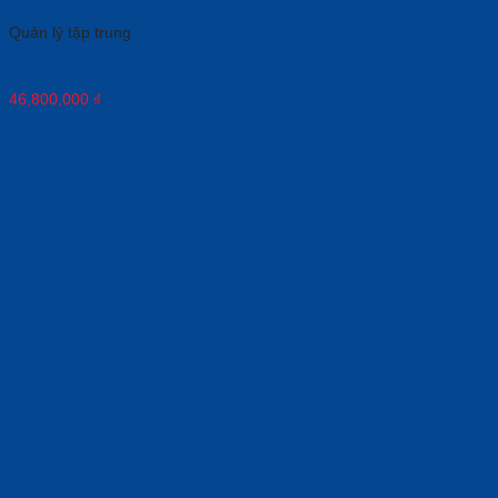
Quản lý tập trung
Màn hình điều khiển cảm ứng Logitech TAP WITH CAT5E KIT
46,800,000
₫