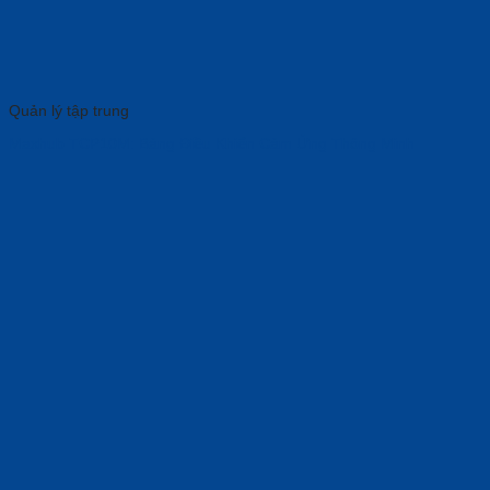
Quản lý tập trung
Maxhub TCP10M: Bảng Điều Khiển Cảm Ứng Thông Minh