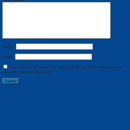
Name
*
Email
*
Lưu tên của tôi, email, và trang web trong trình duyệt này cho
lần bình luận kế tiếp của tôi.
Related products