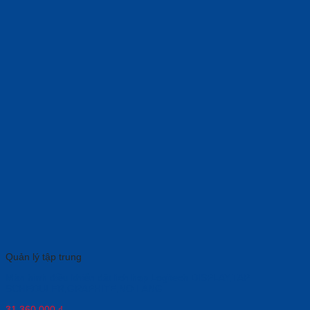
Quản lý tập trung
Màn hình điều khiển đặt lịch họp Logitech DISPLAY,TAP
SCHEDULER,GRAPHITE,NO LANG
31,360,000
₫