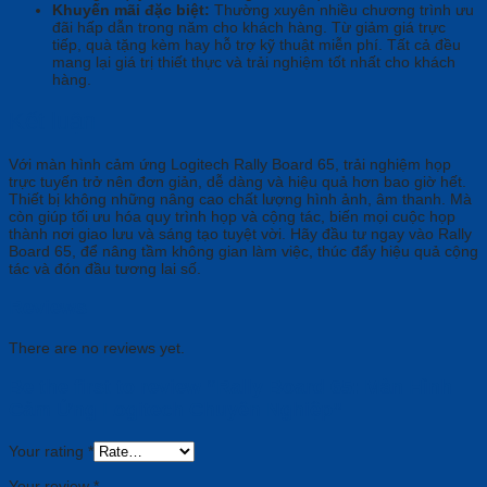
Khuyến mãi đặc biệt:
Thường xuyên nhiều chương trình ưu
đãi hấp dẫn trong năm cho khách hàng. Từ giảm giá trực
tiếp, quà tặng kèm hay hỗ trợ kỹ thuật miễn phí. Tất cả đều
mang lại giá trị thiết thực và trải nghiệm tốt nhất cho khách
hàng.
Kết luận
Với màn hình cảm ứng Logitech Rally Board 65, trải nghiệm họp
trực tuyến trở nên đơn giản, dễ dàng và hiệu quả hơn bao giờ hết.
Thiết bị không những nâng cao chất lượng hình ảnh, âm thanh. Mà
còn giúp tối ưu hóa quy trình họp và cộng tác, biến mọi cuộc họp
thành nơi giao lưu và sáng tạo tuyệt vời. Hãy đầu tư ngay vào Rally
Board 65, để nâng tầm không gian làm việc, thúc đẩy hiệu quả cộng
tác và đón đầu tương lai số.
Reviews
There are no reviews yet.
Be the first to review “Rally Board 65: Màn Hình
Cảm Ứng Logitech Chuyên Nghiệp”
Your rating
*
Your review
*