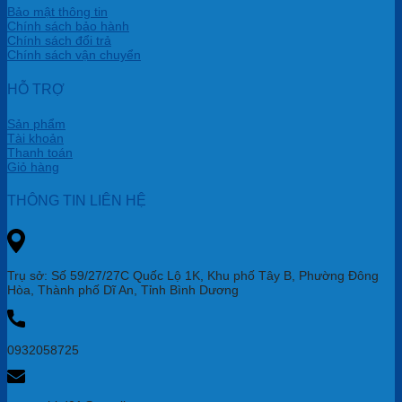
Bảo mật thông tin
Chính sách bảo hành
Chính sách đổi trả
Chính sách vận chuyển
HỖ TRỢ
Sản phẩm
Tài khoản
Thanh toán
Giỏ hàng
THÔNG TIN LIÊN HỆ
Trụ sở: Số 59/27/27C Quốc Lộ 1K, Khu phố Tây B, Phường Đông
Hòa, Thành phố Dĩ An, Tỉnh Bình Dương
0932058725