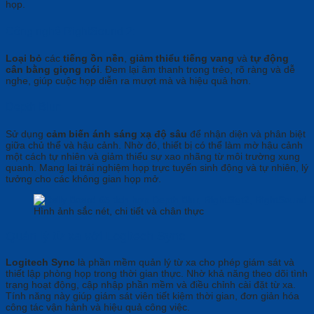
họp.
Công nghệ RightSound 2:
Loại bỏ
các
tiếng ồn nền
,
giảm thiểu tiếng vang
và
tự động
cân bằng giọng nói
. Đem lại âm thanh trong trẻo, rõ ràng và dễ
nghe, giúp cuộc họp diễn ra mượt mà và hiệu quả hơn.
Depth Blur:
Sử dụng
cảm biến ánh sáng xạ độ sâu
để nhận diện và phân biệt
giữa chủ thể và hậu cảnh. Nhờ đó, thiết bị có thể làm mờ hậu cảnh
một cách tự nhiên và giảm thiểu sự xao nhãng từ môi trường xung
quanh. Mang lại trải nghiệm họp trực tuyến sinh động và tự nhiên, lý
tưởng cho các không gian họp mở.
Hình ảnh sắc nét, chi tiết và chân thực
Quản lý từ xa với Logitech Sync
Logitech Sync
là phần mềm quản lý từ xa cho phép giám sát và
thiết lập phòng họp trong thời gian thực. Nhờ khả năng theo dõi tình
trạng hoạt động, cập nhập phần mềm và điều chỉnh cài đặt từ xa.
Tính năng này giúp giám sát viên tiết kiệm thời gian, đơn giản hóa
công tác vận hành và hiệu quả công việc.