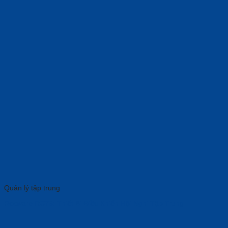
Quản lý tập trung
Rocware RC76: Thiết Bị Điều Khiển Hội Nghị Tập Trung