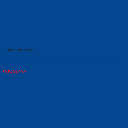
Quản lý tập trung
Thiết bị quản lý dùng cho phòng họp trực tuyến Logitech TAP IP
GRAPHITE
30,540,000
₫