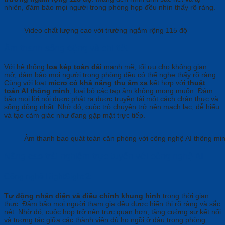
nhiên, đảm bảo mọi người trong phòng họp đều nhìn thấy rõ ràng.
Video chất lượng cao với trường ngắm rộng 115 độ
Âm thanh sống động và chi tiết
Với hệ thống
loa kép toàn dải
mạnh mẽ, tối ưu cho không gian
mở, đảm bảo mọi người trong phòng đều có thể nghe thấy rõ ràng.
Cùng với loạt
micro có khả năng thu âm xa
kết hợp với
thuật
toán AI thông minh
, loại bỏ các tạp âm không mong muốn. Đảm
bảo mọi lời nói được phát ra được truyền tải một cách chân thực và
sống động nhất. Nhờ đó, cuộc trò chuyện trở nên mạch lạc, dễ hiểu
và tạo cảm giác như đang gặp mặt trực tiếp.
Âm thanh bao quát toàn căn phòng với công nghệ AI thông mi
Nâng cao trải nghiệm trực tuyến với công nghệ AI
Công nghệ RightSight 2:
Tự động nhận diện và điều chỉnh khung hình
trong thời gian
thực. Đảm bảo mọi người tham gia đều được hiển thị rõ ràng và sắc
nét. Nhờ đó, cuộc họp trở nên trực quan hơn, tăng cường sự kết nối
và tương tác giữa các thành viên dù họ ngồi ở đâu trong phòng