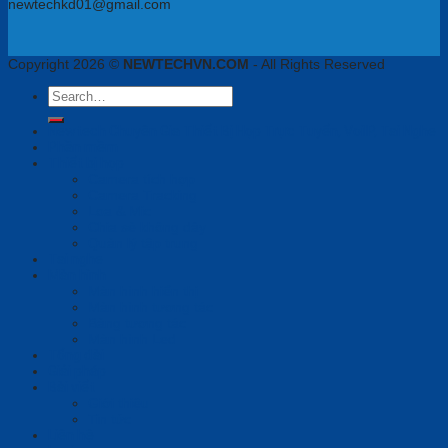
newtechkd01@gmail.com
Copyright 2026 ©
NEWTECHVN.COM
- All Rights Reserved
Search
for:
Newtech Chuyên Gia Thiết Bị Họp Trực Tuyến, VoiIP, Tai Nghe
Phần mềm
Thiết bị họp
Camera tích hợp
Camera Tracking
Loa & Mic
Chia sẻ không dây
Quản lý tập trung
Tai nghe
Màn hình
Màn hình hiển thị
Màn hình tương tác
Bảng tương tác
Màn hình Led
Tổng đài
Giải pháp
Bài viết
Giới thiệu
Tin tức
Liên hệ