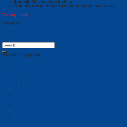
Bảo mật
: Màn hình trập tự động
T
ính bền vững
: Sử dụng 41% nhựa tái chế, bao bì giấy
Vui lòng liên hệ
Category:
Quản lý tập trung
Danh Mục Sản phẩm
Phần mềm
Thiết bị họp
Camera tích hợp
Camera Tracking
Loa & Mic
Chia sẻ không dây
Quản lý tập trung
Tai nghe
Màn hình
Tổng đài
Description
Reviews (0)