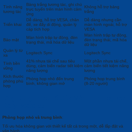
Bảng trắng tương tác, ghi chú
Tính năng
Không hỗ trợ bảng
trực tuyến trên màn hình cảm
tương tác
trắng
ứng
Dễ dàng, hỗ trợ VESA, chân
Dễ dàng nhưng cần
Triển khai
đế, xe đẩy di động, quản lý
màn hình ngoài, hỗ trợ
cáp tích hợp
VESA
Màn hình trập tự động,
Màn hình trập tự động, đèn
Bảo mật
đèn trạng thái, mã hóa
trạng thái, mã hóa dữ liệu
dữ liệu
Quản lý từ
Logitech Sync
Logitech Sync
xa
41% nhựa tái chế sau tiêu
Một phần nhựa tái chế,
Tính bền
dùng, cảm biến radar tiết kiệm
cảm biến tiết kiệm năng
vững
năng lượng
lượng
Kích thước
Phòng họp nhỏ đến trung
Phòng họp trung bình
phòng phù
bình, không gian mở
(8-20 người)
hợp
Ứng Dụng Thực Tế Của Màn Hình Logitech
Rally Board 65
Phòng họp nhỏ và trung bình
:
Tối ưu hóa không gian với thiết kế tất cả trong một, dễ lắp đặt và
vận hành