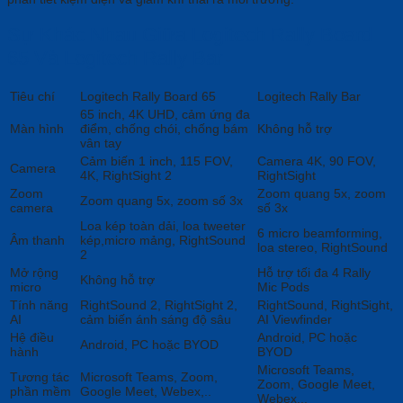
Sự Khác Nhau Giữa Logitech Rally Board
65 Và Logitech Rally Bar
Tiêu chí
Logitech Rally Board 65
Logitech Rally Bar
65 inch, 4K UHD, cảm ứng đa
Màn hình
điểm, chống chói, chống bám
Không hỗ trợ
vân tay
Cảm biến 1 inch, 115 FOV,
Camera 4K, 90 FOV,
Camera
4K, RightSight 2
RightSight
Zoom
Zoom quang 5x, zoom
Zoom quang 5x, zoom số 3x
camera
số 3x
Loa kép toàn dải, loa tweeter
6 micro beamforming,
Âm thanh
kép,micro mảng, RightSound
loa stereo, RightSound
2
Mở rộng
Hỗ trợ tối đa 4 Rally
Không hỗ trợ
micro
Mic Pods
Tính năng
RightSound 2, RightSight 2,
RightSound, RightSight,
AI
cảm biến ánh sáng độ sâu
AI Viewfinder
Hệ điều
Android, PC hoặc
Android, PC hoặc BYOD
hành
BYOD
Microsoft Teams,
Tương tác
Microsoft Teams, Zoom,
Zoom, Google Meet,
phần mềm
Google Meet, Webex,..
Webex,..