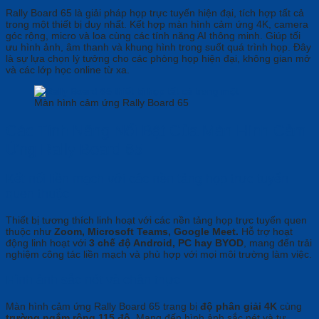
Rally Board 65 là giải pháp họp trực tuyến hiện đại, tích hợp tất cả
trong một thiết bị duy nhất. Kết hợp màn hình cảm ứng 4K, camera
góc rộng, micro và loa cùng các tính năng AI thông minh. Giúp tối
ưu hình ảnh, âm thanh và khung hình trong suốt quá trình họp. Đây
là sự lựa chọn lý tưởng cho các phòng họp hiện đại, không gian mở
và các lớp học online từ xa.
Màn hình cảm ứng Rally Board 65
Các Tính Năng Nổi Bật Của Màn Hình Cảm
Ứng Rally Board 65
Kết nối liền mạch với các nền tảng họp trực tuyến
quen thuộc
Thiết bị tương thích linh hoạt với các nền tảng họp trực tuyến quen
thuộc như
Zoom, Microsoft Teams, Google Meet.
Hỗ trợ hoạt
động linh hoạt với
3 chế độ Android, PC hay BYOD
, mang đến trải
nghiệm công tác liền mạch và phù hợp với mọi môi trường làm việc.
Hình ảnh sắc nét và chân thực
Màn hình cảm ứng Rally Board 65 trang bị
độ phân giải 4K
cùng
trường ngắm rộng 115 độ
. Mang đến hình ảnh sắc nét và tự