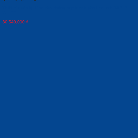
Thiết bị quản lý dùng cho phòng họp trực tuyến Logitech TAP IP
WHITE
30,540,000
₫