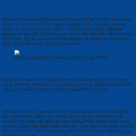
Rally Board 65: Triển khai nhanh, hiệu quả tức thì
Màn hình cảm ứng Rally Board 65 được thiết kế để triển khai nhanh
chóng với vài thao tác đơn giản. Và giảm thiểu nhu cầu hỗ trợ kỹ
thuật tại chỗ của bộ phận CNTT. Thiết bị có thể được
gắn lên
tường
với giá gắn VESA đơn giản, hoặc
đặt bàn làm việc
với chân
đế đi kèm. Ngoài ra còn có thể
di chuyển di động
với xe đẩy linh
hoạt có thể di chuyển đến bất kỳ nơi nào.
Dễ dàng lắp đặt trên tường với tiêu chuẩn VESA
Thiết kế bảo mật và riêng tư
Với thiết kế màn hình trập tự động mở và đóng sau mỗi cuộc họp
cùng đèn hiển thị trạng thái hoạt động rõ ràng. Rally Board 65 đảm
bảo quyền riêng tư và bảo mật suốt quá trình sử dụng.
Hài lòng hôm nay – Trách nhiệm cho ngày mai
Về mặt sinh thái, Logitech tích cực nỗ lực giảm thiểu các tác động
đến môi trường. Bằng cách sử dụng các vật liệu thân thiện môi
trường như
nhựa tái chế sau tiêu dùng (PCR) chiếm 41%
trong
cấu tạo. Cùng
cảm biến radar
tiên tiến, giúp thiết bị tự động chuyển
sang chế độ tiết kiệm năng lượng khi không sử dụng. Điều này góp
phần tiết kiệm điện và giảm khí thải ra môi trường.