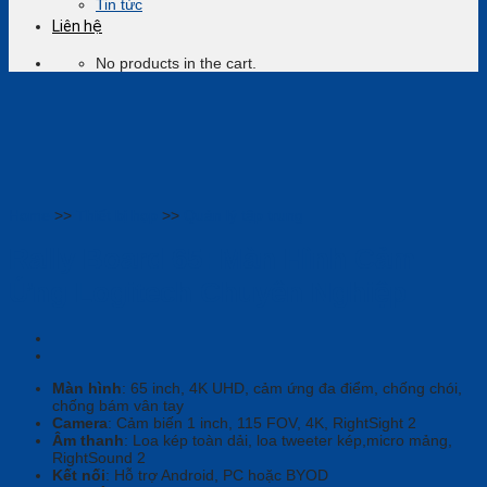
Tin tức
Liên hệ
No products in the cart.
Home
>>
Thiết bị họp
>>
Quản lý tập trung
Rally Board 65: Màn Hình Cảm
Ứng Logitech Chuyên Nghiệp
Màn hình
:
65 inch, 4K UHD, cảm ứng đa điểm, chống chói,
chống bám vân tay
Camera
:
Cảm biến 1 inch, 115 FOV, 4K, RightSight 2
Âm thanh
:
Loa kép toàn dải, loa tweeter kép,micro mảng,
RightSound 2
Kết nối
: Hỗ trợ
Android, PC hoặc BYOD