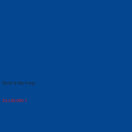
Quản lý tập trung
Bảng điều khiển phòng họp Epos Expand Control
23,130,000
₫