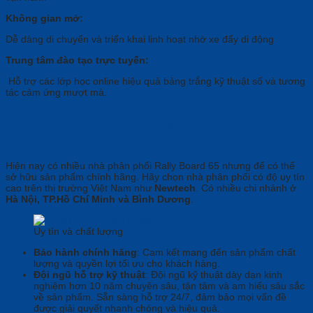
Không gian mở:
Dễ dàng di chuyển và triển khai linh hoạt nhờ xe đẩy di động
Trung tâm đào tạo trực tuyến:
Hỗ trợ các lớp học online hiệu quả bảng trắng kỹ thuật số và tương
tác cảm ứng mượt mà.
Mua Màn Hình Cảm Ứng Rally Board 65
Chính Hãng Ở Đâu?
Hiện nay có nhiều nhà phân phối Rally Board 65 nhưng để có thể
sở hữu sản phẩm chính hãng. Hãy chọn nhà phân phối có độ uy tín
cao trên thị trường Việt Nam như
Newtech
. Có nhiều chi nhánh ở
Hà Nội, TP.Hồ Chí Minh và Bình Dương
.
Uy tín và chất lượng
Bảo hành chính hãng
: Cam kết mang đến sản phẩm chất
lượng và quyền lợi tối ưu cho khách hàng.
Đội ngũ hỗ trợ kỹ thuật
: Đội ngũ kỹ thuật dày dạn kinh
nghiệm hơn 10 năm chuyên sâu, tận tâm và am hiểu sâu sắc
về sản phẩm. Sẵn sàng hỗ trợ 24/7, đảm bảo mọi vấn đề
được giải quyết nhanh chóng và hiệu quả.