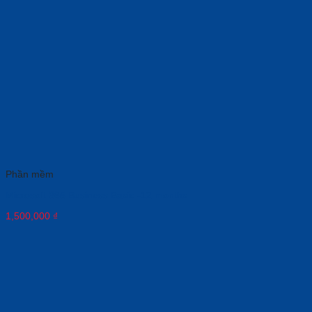
Phần mềm
Microsoft 365 Business Basic -12 months
1,500,000
₫