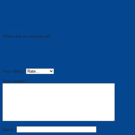
Brand
Microsoft
Reviews
There are no reviews yet.
Be the first to review “Office Home 2024 (EP2-
06796)-Phần Mềm Microsoft Office Home 2024 All
Lng APAC EM Retail Online ESD”
Your rating
*
Your review
*
Name
*