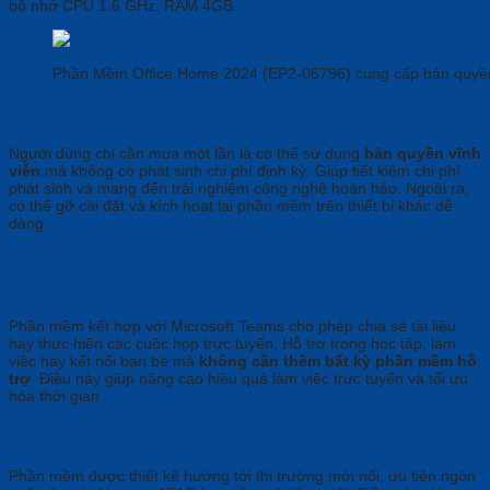
bộ nhớ CPU 1.6 GHz, RAM 4GB.
Phần Mềm Office Home 2024 (EP2-06796) cung cấp bản quyền
Mua một lần sử dụng trọn đời
Người dùng chỉ cần mua một lần là có thể sử dụng
bản quyền vĩnh
viễn
mà không có phát sinh chi phí định kỳ. Giúp tiết kiệm chi phí
phát sinh và mang đến trải nghiệm công nghệ hoàn hảo. Ngoài ra,
có thể gỡ cài đặt và kích hoạt lại phần mềm trên thiết bị khác dễ
dàng.
Office Home 2024 (EP2-06796) được tích hợp với
Microsoft Teams
Phần mềm kết hợp với Microsoft Teams cho phép chia sẻ tài liệu
hay thực hiện các cuộc họp trực tuyến. Hỗ trợ trong học tập, làm
việc hay kết nối bạn bè mà
không cần thêm bất kỳ phần mềm hỗ
trợ
. Điều này giúp nâng cao hiệu quả làm việc trực tuyến và tối ưu
hóa thời gian.
Hỗ trợ đa ngôn ngữ
Phần mềm được thiết kế hướng tới thị trường mới nổi, ưu tiên ngôn