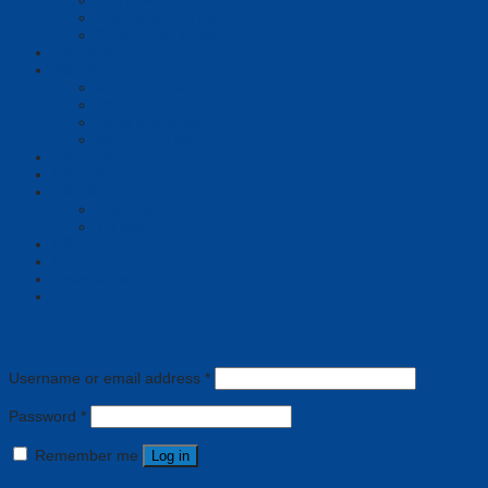
Chia sẻ không dây
Quản lý tập trung
Tai nghe
Màn hình
Màn hình hiển thị
Màn hình tương tác
Bảng tương tác
Màn hình Led
Tổng đài
Giải pháp
Bài viết
Giới thiệu
Tin tức
Liên hệ
Login
Newsletter
Login
Username or email address
*
Password
*
Remember me
Log in