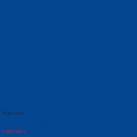
Phần mềm
Zoom Pro – 1 năm thuê bao
5,800,000
₫