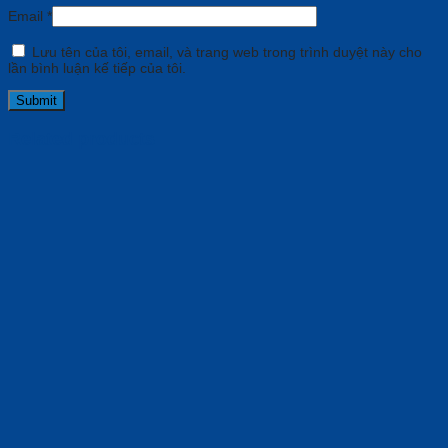
Email
*
Lưu tên của tôi, email, và trang web trong trình duyệt này cho
lần bình luận kế tiếp của tôi.
Related products