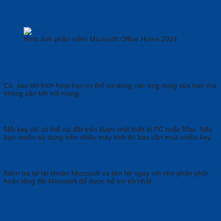
06796)
Hình ảnh phần mềm Microsoft Office Home 2024
Phần mềm Microsoft Office Home 2024 (EP2-06796)
có sử dụng được ngoại tuyến không?
Có, sau khi kích hoạt bạn có thể sử dụng các ứng dụng của bạn mà
không cần kết nối mạng.
Có thể cài đặt key được trên mấy thiết bị?
Mỗi key chỉ có thể cài đặt trên được một thiết bị PC hoặc Mac. Nếu
bạn muốn sử dụng trên nhiều máy tính thì bạn cần mua nhiều key.
Làm gì nếu key không hoạt động?
Kiểm tra lại tài khoản Microsoft và liên hệ ngay với nhà phân phối
hoặc tổng đài Microsoft để được hỗ trợ tốt nhất.
Mua Phần mềm Microsoft Office Home 2024
All Lng APAC EM Retail Online ESD Ở