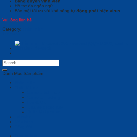
Bảng quyền vĩnh viễn
Hỗ trợ đa ngôn ngữ
Bảo mật tối ưu với khả năng
tự động phát hiện virus
Vui lòng liên hệ
Category:
Phần mềm
Microsoft
Danh Mục Sản phẩm
Phần mềm
Thiết bị họp
Camera tích hợp
Camera Tracking
Loa & Mic
Chia sẻ không dây
Quản lý tập trung
Tai nghe
Màn hình
Tổng đài
Description