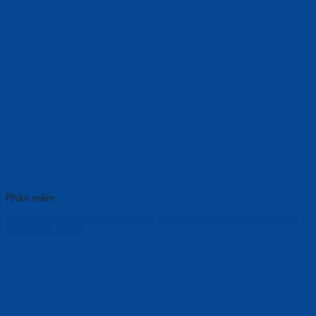
Phần mềm
Phần mềm Microsoft Windows 11 Pro 64Bit Eng Intl 1pk DSP OEI
DVD-FQC_10528