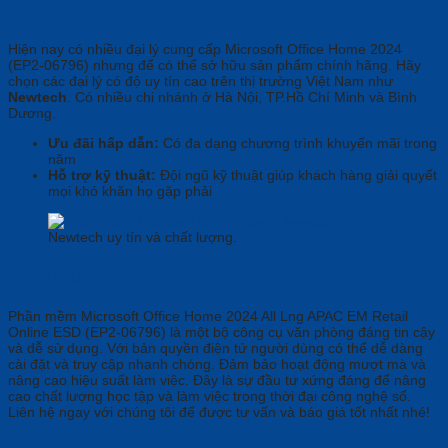
Đâu?
Hiện nay có nhiều đại lý cung cấp Microsoft Office Home 2024
(EP2-06796) nhưng để có thể sở hữu sản phẩm chính hãng. Hãy
chọn các đại lý có độ uy tín cao trên thị trường Việt Nam như
Newtech
. Có nhiều chi nhánh ở Hà Nội, TP.Hồ Chí Minh và Bình
Dương.
Ưu đãi hấp dẫn:
Có đa dạng chương trình khuyến mãi trong
năm
Hỗ trợ kỹ thuật:
Đội ngũ kỹ thuật giúp khách hàng giải quyết
mọi khó khăn họ gặp phải
Newtech uy tín và chất lượng.
Kết luận
Phần mềm Microsoft Office Home 2024 All Lng APAC EM Retail
Online ESD (EP2-06796)
là một bộ công cụ văn phòng đáng tin cậy
và dễ sử dụng. Với bản quyền điện tử người dùng có thể dễ dàng
cài đặt và truy cập nhanh chóng. Đảm bảo hoạt động mượt mà và
nâng cao hiệu suất làm việc. Đây là sự đầu tư xứng đáng để nâng
cao chất lượng học tập và làm việc trong thời đại công nghệ số.
Liên hệ ngay với chúng tôi để được tư vấn và báo giá tốt nhất nhé!