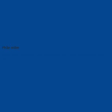
Phần mềm
Phần Mềm Microsoft Visio STD 2024 ESD (EP2-07167)-Key Điện
Tử