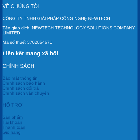
VỀ CHÚNG TÔI
CÔNG TY TNHH GIẢI PHÁP CÔNG NGHỆ NEWTECH
Tên giao dịch: NEWTECH TECHNOLOGY SOLUTIONS COMPANY
LIMITED
Mã số thuế: 3702854671
Liên kết mạng xã hội
CHÍNH SÁCH
Bảo mật thông tin
Chính sách bảo hành
Chính sách đổi trả
Chính sách vận chuyển
HỖ TRỢ
Sản phẩm
Tài khoản
Thanh toán
Giỏ hàng