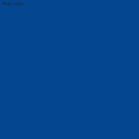
Phần mềm
Phần Mềm Windows 11 Pro (FQC-10572) key điện tử