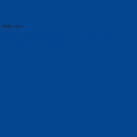
Phần mềm
Office Home 2024 (EP2-06811)_Phần mềm Microsoft Office Home
2024 English APAC EM Medialess