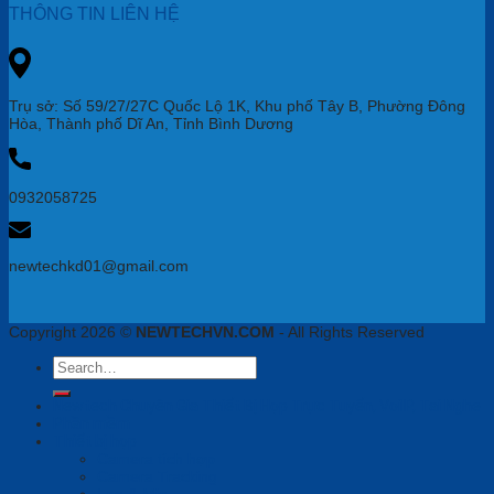
THÔNG TIN LIÊN HỆ
Trụ sở: Số 59/27/27C Quốc Lộ 1K, Khu phố Tây B, Phường Đông
Hòa, Thành phố Dĩ An, Tỉnh Bình Dương
0932058725
newtechkd01@gmail.com
Copyright 2026 ©
NEWTECHVN.COM
- All Rights Reserved
Search
for:
Newtech Chuyên Gia Thiết Bị Họp Trực Tuyến, VoiIP, Tai Nghe
Phần mềm
Thiết bị họp
Camera tích hợp
Camera Tracking
Loa & Mic