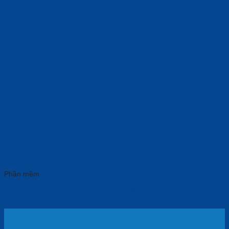
Phần mềm
Phần Mềm Microsoft Office Home & Business 2024 English APAC
EM Medialess (EP2-06630)