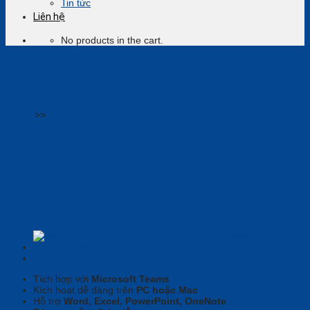
Tin tức
Liên hệ
No products in the cart.
Home
>>
Phần mềm
Office Home 2024 (EP2-06796)-
Phần Mềm Microsoft Office Home
2024 All Lng APAC EM Retail
Online ESD
Tích hợp với
Microsoft Teams
Kích hoạt dễ dàng trên
PC hoặc Mac
Hỗ trợ
Word, Excel, PowerPoint, OneNote