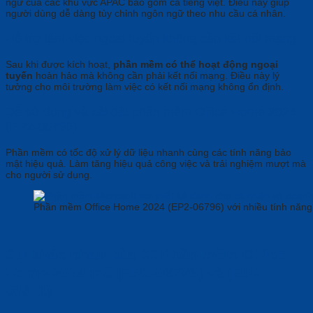
ngữ của các khu vực APAC bao gồm cả tiếng việt. Điều này giúp
người dùng dễ dàng tùy chỉnh ngôn ngữ theo nhu cầu cá nhân.
Hỗ trợ làm việc ngoại tuyến không cần kết nối mạng
Sau khi được kích hoạt,
phần mềm có thể hoạt động ngoại
tuyến
hoàn hảo mà không cần phải kết nối mạng. Điều này lý
tưởng cho môi trường làm việc có kết nối mạng không ổn định.
Dễ sử dụng và cài đặt phần mềm Office Home 2024
(EP2-06796)
Phần mềm có tốc độ xử lý dữ liệu nhanh cùng các tính năng bảo
mật hiệu quả. Làm tăng hiệu quả công việc và trải nghiệm mượt mà
cho người sử dụng.
Phần mềm Office Home 2024 (EP2-06796) với nhiều tính năng v
Sự khác nhau của 02 Phần mềm Office
Home 2024 mã (EP2-06796) và (EP2-
06811)