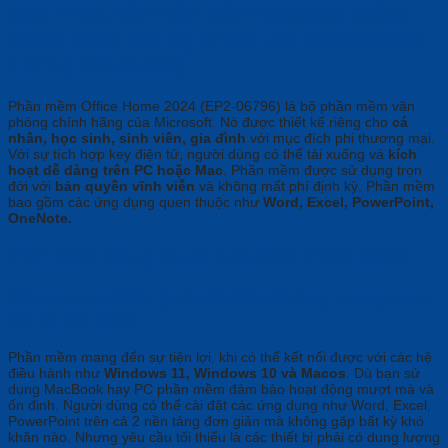
Giới Thiệu Về Phần mềm Microsoft Office
Home 2024 All Lng APAC EM Retail Online
ESD (EP2-06796)
Phần mềm Office Home 2024 (EP2-06796) là bộ phần mềm văn
phòng chính hãng của Microsoft. Nó được thiết kế riêng cho
cá
nhân, học sinh, sinh viên, gia đình
với mục đích phi thương mại.
Với sự tích hợp key điện tử, người dùng có thể tải xuống và
kích
hoạt dễ dàng trên PC hoặc Mac
. Phần mềm được sử dụng trọn
đời với
bản quyền vĩnh viễn
và không mất phí định kỳ. Phần mềm
bao gồm các ứng dụng quen thuộc như
Word, Excel, PowerPoint,
OneNote.
Các Tính Năng Vượt Trội Của Phần Mềm
Office Home 2024 (EP2-06796) dễ dàng tương thích
với đa nền tảng
Phần mềm mang đến sự tiện lợi, khi có thể kết nối được với các hệ
điều hành như
Windows 11, Windows 10 và Macos
. Dù bạn sử
dụng MacBook hay PC phần mềm đảm bảo hoạt động mượt mà và
ổn định. Người dùng có thể cài đặt các ứng dụng như Word, Excel,
PowerPoint trên cả 2 nền tảng đơn giản mà không gặp bất kỳ khó
khăn nào. Nhưng yêu cầu tối thiểu là các thiết bị phải có dung lượng