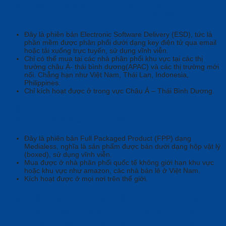
Phần mềm Microsoft Office Home 2024 All Lng
APAC EM Retail Online ESD (EP2-06796)
Đây là phiên bản Electronic Software Delivery (ESD), tức là
phần mềm được phân phối dưới dạng key điện tử qua email
hoặc tải xuống trực tuyến, sử dụng vĩnh viễn.
Chỉ có thể mua tại các nhà phân phối khu vực tại các thị
trường châu Á- thái bình dương(APAC) và các thị trường mới
nổi. Chẳng hạn như Việt Nam, Thái Lan, Indonesia,
Philippines.
Chỉ kích hoạt được ở trong vực Châu Á – Thái Bình Dương.
Phần mềm Microsoft Office Home 2024 English
APAC EM Medialess (EP2-06811)
Đây là phiên bản Full Packaged Product (FPP) dạng
Medialess, nghĩa là sản phẩm được bán dưới dạng hộp vật lý
(boxed), sử dụng vĩnh viễn.
Mua được ở nhà phân phối quốc tế không giới hạn khu vực
hoặc khu vực như amazon, các nhà bán lẻ ở Việt Nam.
Kích hoạt được ở mọi nơi trên thế giới.
Các Câu Hỏi Thường Gặp Khi Sử Dụng
Phần mềm Microsoft Office Home 2024 All
Lng APAC EM Retail Online ESD (EP2-