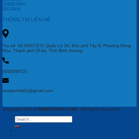
Thanh toán
Giỏ hàng
THÔNG TIN LIÊN HỆ
Trụ sở: Số 59/27/27C Quốc Lộ 1K, Khu phố Tây B, Phường Đông
Hòa, Thành phố Dĩ An, Tỉnh Bình Dương
0932058725
newtechkd01@gmail.com
Copyright 2026 ©
NEWTECHVN.COM
- All Rights Reserved
Search
for:
Newtech Chuyên Gia Thiết Bị Họp Trực Tuyến, VoiIP, Tai Nghe
Phần mềm