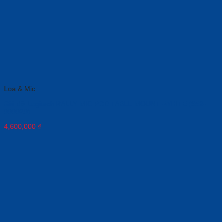
Loa & Mic
Giá đỡ Logitech RALLY MIC POD TABLE MOUNT -WHITE (952-
000020)
4,600,000
₫