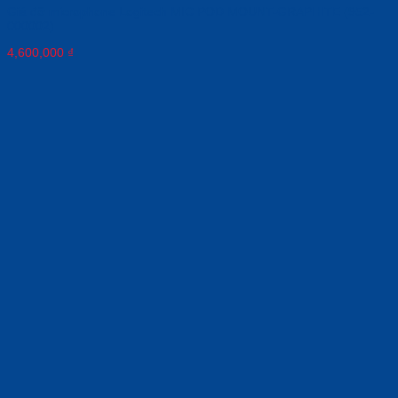
Giá đỡ microphone Logitech MIC POD MOUNT-GRAPHITE (952-
000002)
4,600,000
₫