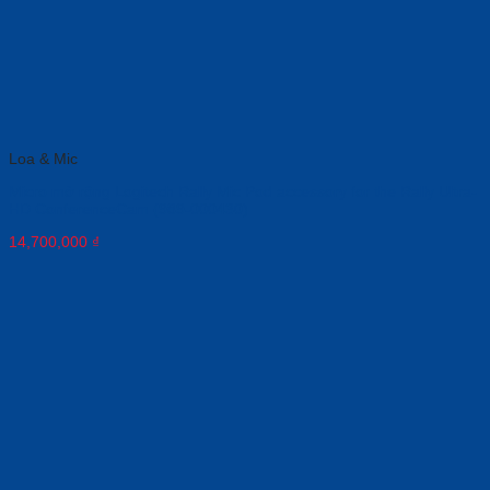
Loa & Mic
Micro mở rộng Logitech Rally Mic Pod accessory for the Rally Ultra-
HD ConferenceCam (989-000430)
14,700,000
₫