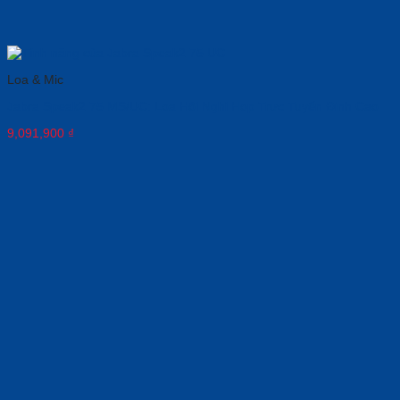
Loa & Mic
Jabra Speak2 75 MS/UC: Loa Hội Nghị Họp Trực Tuyến Đỉnh Cao
9,091,900
₫