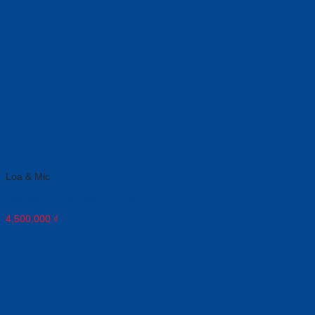
Loa & Mic
Loa/Mic hội họp Yealink CP900
4,500,000
₫