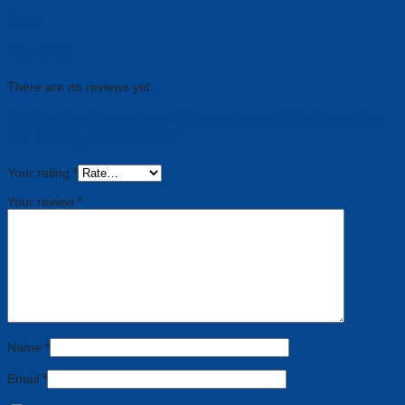
Aver
Reviews
There are no reviews yet.
Be the first to review “Microphone Mở Rộng Cho
Hệ Thống AVER SVC”
Your rating
*
Your review
*
Name
*
Email
*