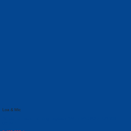
Loa & Mic
Bộ kết nối micro mở rộng Logitech RALLY MIC POD HUB 939-
001647