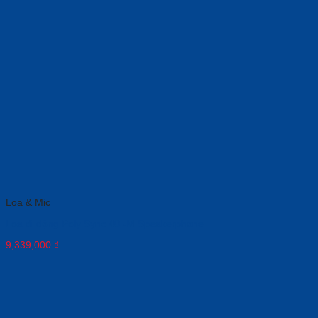
Loa & Mic
Loa di động Poly Sync 40 -M Speakerphone
9,339,000
₫