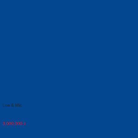
Loa & Mic
Loa/Mic hội họp Yealink CP700
3,000,000
₫