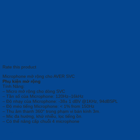
Rate this product
Microphone mở rộng cho AVER SVC
Phụ kiện mở rộng
Tính Năng:
– Micro mở rộng cho dòng SVC
– Tần số của Microphone: 120Hz–16kHz
– Độ nhạy của Microphone: -38± 1 dBV @1KHz, 94dBSPL
– Độ méo tiếng Microphone: < 1% from 150Hz
– Thu âm thanh 360° trong phạm vi bán kính 3m.
– Mic đa hướng, khử nhiễu, lọc tiếng ồn.
– Có thể nâng cấp chuỗi 4 microphone
Brand