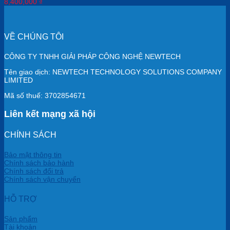
8,400,000
₫
VỀ CHÚNG TÔI
CÔNG TY TNHH GIẢI PHÁP CÔNG NGHỆ NEWTECH
Tên giao dịch: NEWTECH TECHNOLOGY SOLUTIONS COMPANY
LIMITED
Mã số thuế: 3702854671
Liên kết mạng xã hội
CHÍNH SÁCH
Bảo mật thông tin
Chính sách bảo hành
Chính sách đổi trả
Chính sách vận chuyển
HỖ TRỢ
Sản phẩm
Tài khoản