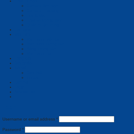
Thiết bị họp
Camera tích hợp
Camera Tracking
Loa & Mic
Chia sẻ không dây
Quản lý tập trung
Tai nghe
Màn hình
Màn hình hiển thị
Màn hình tương tác
Bảng tương tác
Màn hình Led
Tổng đài
Giải pháp
Bài viết
Giới thiệu
Tin tức
Liên hệ
Login
Newsletter
Login
Username or email address
*
Password
*