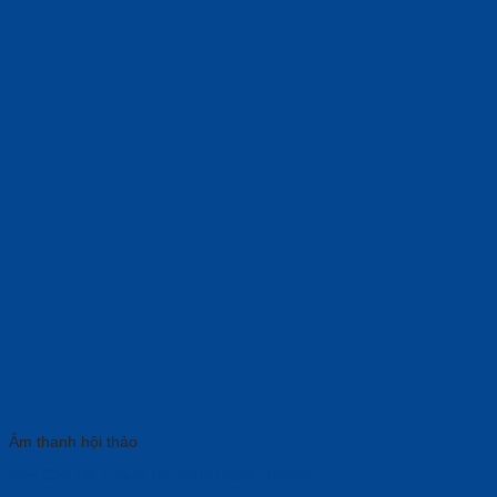
Âm thanh hội thảo
Máy Chủ Hệ Thống Hội Nghị Hatek HP986