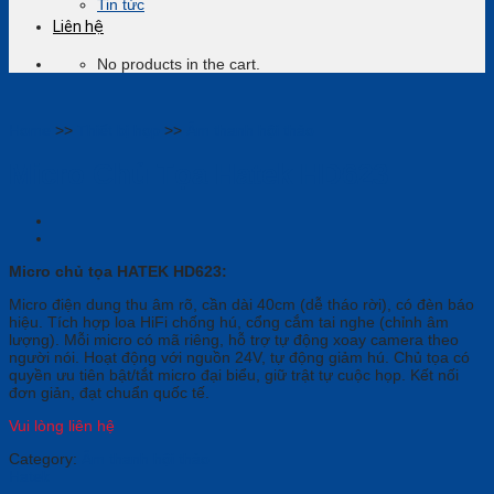
Tin tức
Liên hệ
No products in the cart.
Home
>>
Thiết bị họp
>>
Âm thanh hội thảo
Micro Chủ Tọa Hatek HD623
Micro chủ tọa HATEK HD623:
Micro điện dung thu âm rõ, cần dài 40cm (dễ tháo rời), có đèn báo
hiệu. Tích hợp loa HiFi chống hú, cổng cắm tai nghe (chỉnh âm
lượng). Mỗi micro có mã riêng, hỗ trợ tự động xoay camera theo
người nói. Hoạt động với nguồn 24V, tự động giảm hú. Chủ tọa có
quyền ưu tiên bật/tắt micro đại biểu, giữ trật tự cuộc họp. Kết nối
đơn giản, đạt chuẩn quốc tế.
Vui lòng liên hệ
Category:
Âm thanh hội thảo
Hatek