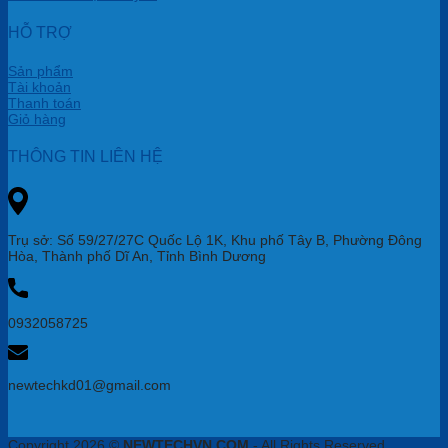
HỖ TRỢ
Sản phẩm
Tài khoản
Thanh toán
Giỏ hàng
THÔNG TIN LIÊN HỆ
Trụ sở: Số 59/27/27C Quốc Lộ 1K, Khu phố Tây B, Phường Đông
Hòa, Thành phố Dĩ An, Tỉnh Bình Dương
0932058725
newtechkd01@gmail.com
Copyright 2026 ©
NEWTECHVN.COM
- All Rights Reserved