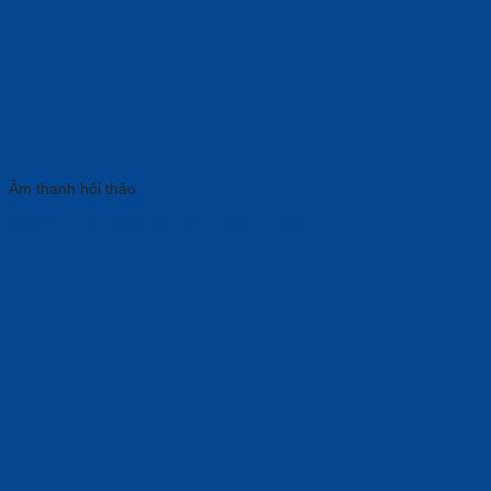
Âm thanh hội thảo
Máy Chủ Hệ Thống Hội Nghị Hatek HD681