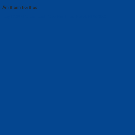
Âm thanh hội thảo
Dây DCN 8 Chân Dành Cho Hội Thảo Hatek HD62620