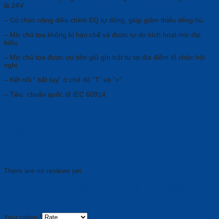
là 24V.
– Có chức năng điều chỉnh EQ tự động, giúp giảm thiểu tiếng hú.
– Mic chủ tọa không bị hạn chế và được tự do kích hoạt mic đại
biểu.
– Mic chủ tọa được ưu tiên giữ gìn trật tự tại địa điểm tổ chức hội
nghị.
– Kết nối “ bắt tay” ở chế độ “T” và “+”
– Tiêu chuẩn quốc tế IEC 60914.
Brand
Hatek
Reviews
There are no reviews yet.
Be the first to review “Micro Chủ Tọa Hatek
HD623”
Your rating
*