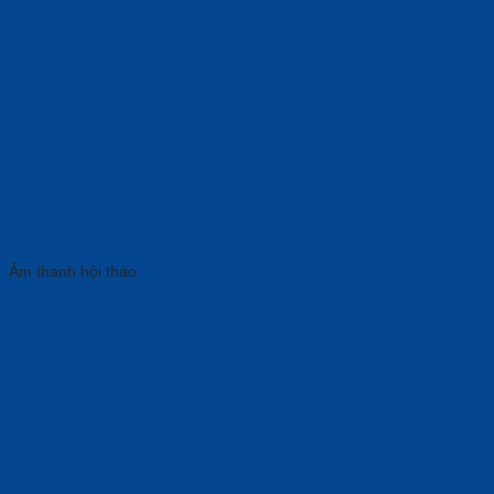
Âm thanh hội thảo
Giải Pháp Jabra Meet Anywhere 2.2: Họp Hiệu Quả Với Giá Tốt