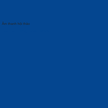
Âm thanh hội thảo
Loa Treo Tường Hatek HMS20