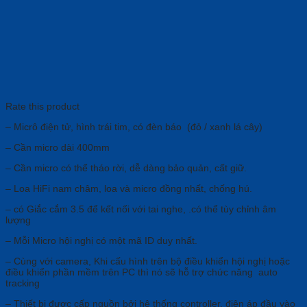
Rate this product
– Micrô điện tử, hình trái tim, có đèn báo (đỏ / xanh lá cây)
– Cần micro dài 400mm
– Cần micro có thể tháo rời, dễ dàng bảo quản, cất giữ.
– Loa HiFi nam châm, loa và micro đồng nhất, chống hú.
– có Giắc cắm 3.5 để kết nối với tai nghe, .có thể tùy chỉnh âm
lượng
– Mỗi Micro hội nghị có một mã ID duy nhất.
– Cùng với camera, Khi cấu hình trên bộ điều khiển hội nghị hoặc
điều khiển phần mềm trên PC thì nó sẽ hỗ trợ chức năng auto
tracking
– Thiết bị được cấp nguồn bởi hệ thống controller, điện áp đầu vào