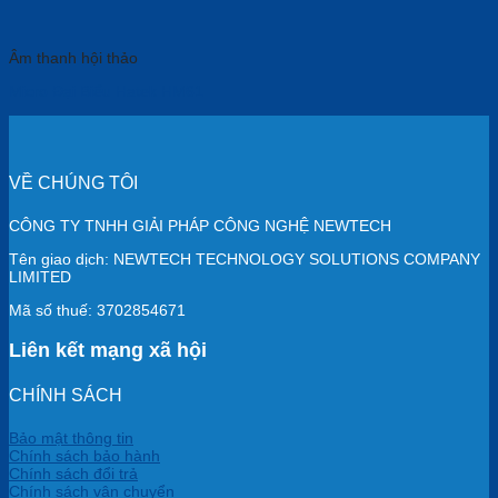
Âm thanh hội thảo
Micro Đại Biểu Hatek HM61
VỀ CHÚNG TÔI
CÔNG TY TNHH GIẢI PHÁP CÔNG NGHỆ NEWTECH
Tên giao dịch: NEWTECH TECHNOLOGY SOLUTIONS COMPANY
LIMITED
Mã số thuế: 3702854671
Liên kết mạng xã hội
CHÍNH SÁCH
Bảo mật thông tin
Chính sách bảo hành
Chính sách đổi trả
Chính sách vận chuyển