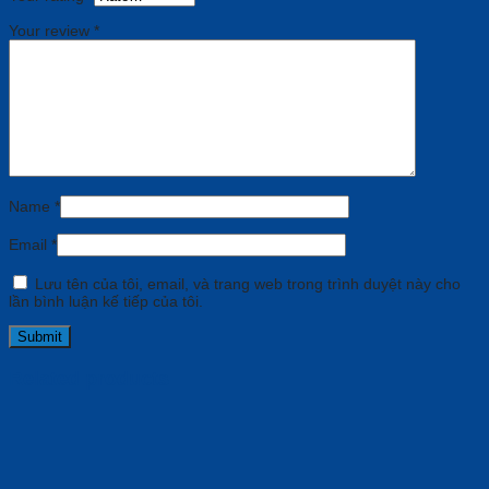
Your review
*
Name
*
Email
*
Lưu tên của tôi, email, và trang web trong trình duyệt này cho
lần bình luận kế tiếp của tôi.
Related products