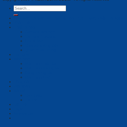
Search
for:
Newtech Chuyên Gia Thiết Bị Họp Trực Tuyến, VoiIP, Tai Nghe
Phần mềm
Thiết bị họp
Camera tích hợp
Camera Tracking
Loa & Mic
Chia sẻ không dây
Quản lý tập trung
Tai nghe
Màn hình
Màn hình hiển thị
Màn hình tương tác
Bảng tương tác
Màn hình Led
Tổng đài
Giải pháp
Bài viết
Giới thiệu
Tin tức
Liên hệ
Login
Newsletter