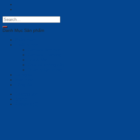
Danh Mục Sản phẩm
Phần mềm
Thiết bị họp
Camera tích hợp
Camera Tracking
Loa & Mic
Chia sẻ không dây
Quản lý tập trung
Tai nghe
Màn hình
Tổng đài
Description
Brand
Reviews (0)