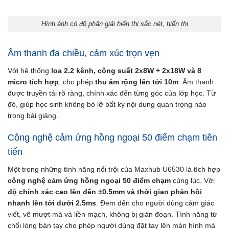
Hình ảnh có độ phân giải hiển thị sắc nét, hiển thị
Âm thanh đa chiều, cảm xúc trọn vẹn
Với hệ thống
loa 2.2 kênh, công suất
2x8W + 2x18W và 8
micro tích hợp
, cho phép
thu âm rộng lên tới 10m
. Âm thanh
được truyền tải rõ ràng, chính xác đến từng góc của lớp học. Từ
đó, giúp học sinh không bỏ lỡ bất kỳ nội dung quan trọng nào
trong bài giảng.
Công nghệ cảm ứng hồng ngoại 50 điểm chạm tiên
tiến
Một trong những tính năng nổi trội của Maxhub U6530 là tích hợp
công nghệ cảm ứng hồng ngoại 50 điểm chạm
cùng lúc. Với
độ chính xác cao lên đến
±0.5mm và thời gian phản hồi
nhanh lên tới dưới 2.5ms
. Đem đến cho người dùng cảm giác
viết, vẽ mượt mà và liền mạch, không bị gián đoạn. Tính năng từ
chối lòng bàn tay cho phép người dùng đặt tay lên màn hình mà