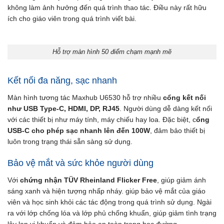
không làm ảnh hưởng đến quá trình thao tác. Điều này rất hữu
ích cho giáo viên trong quá trình viết bài.
Hỗ trợ màn hình 50 điểm chạm mạnh mẽ
Kết nối đa năng, sạc nhanh
Màn hình tương tác Maxhub U6530 hỗ trợ nhiều
cổng kết nối
như
USB Type-C, HDMI, DP, RJ45
. Người dùng dễ dàng kết nối
với các thiết bị như máy tính, máy chiếu hay loa. Đặc biệt, c
ổng
USB-C cho phép sạc nhanh lên đến 100W
, đảm bảo thiết bị
luôn trong trạng thái sẵn sàng sử dụng.
Bảo vệ mắt và sức khỏe người dùng
Với
chứng nhận
TÜV Rheinland Flicker Free
, giúp giảm ánh
sáng xanh và hiện tượng nhấp nháy. giúp bảo vệ mắt của giáo
viên và học sinh khỏi các tác động trong quá trình sử dụng. Ngài
ra với lớp chống lóa và lớp phủ chống khuẩn, giúp giảm tình trạng
lây lan vi khuẩn và đảm bảo an toàn trong học đường.