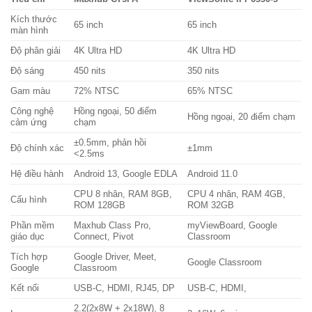
Kích thước
65 inch
65 inch
màn hình
Độ phân giải
4K Ultra HD
4K Ultra HD
Độ sáng
450 nits
350 nits
Gam màu
72% NTSC
65% NTSC
Công nghệ
Hồng ngoại, 50 điểm
Hồng ngoại, 20 điểm chạm
cảm ứng
chạm
±0.5mm, phản hồi
Độ chính xác
±1mm
<2.5ms
Hệ điều hành
Android 13, Google EDLA
Android 11.0
CPU 8 nhân, RAM 8GB,
CPU 4 nhân, RAM 4GB,
Cấu hình
ROM 128GB
ROM 32GB
Phần mềm
Maxhub Class Pro,
myViewBoard, Google
giáo dục
Connect, Pivot
Classroom
Tích hợp
Google Driver, Meet,
Google Classroom
Google
Classroom
Kết nối
USB-C, HDMI, RJ45, DP
USB-C, HDMI,
2.2(2x8W + 2x18W), 8