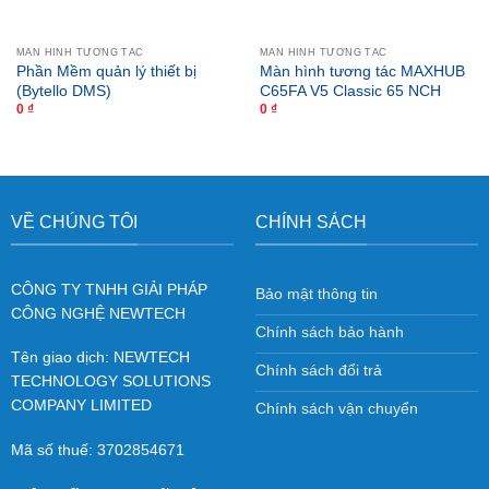
MÀN HÌNH TƯƠNG TÁC
MÀN HÌNH TƯƠNG TÁC
Phần Mềm quản lý thiết bị
Màn hình tương tác MAXHUB
(Bytello DMS)
C65FA V5 Classic 65 NCH
0
₫
0
₫
VỀ CHÚNG TÔI
CHÍNH SÁCH
CÔNG TY TNHH GIẢI PHÁP
Bảo mật thông tin
CÔNG NGHỆ NEWTECH
Chính sách bảo hành
Tên giao dịch: NEWTECH
Chính sách đổi trả
TECHNOLOGY SOLUTIONS
COMPANY LIMITED
Chính sách vận chuyển
Mã số thuế: 3702854671