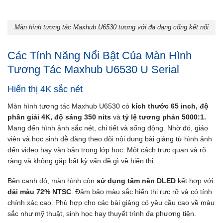
Màn hình tương tác Maxhub U6530 tương với đa dạng cổng kết nối
Các Tính Năng Nổi Bật Của Màn Hình
Tương Tác Maxhub U6530 U Serial
Hiển thị 4K sắc nét
Màn hình tương tác Maxhub U6530 có
kích thước 65 inch, độ
phân giải 4K,
độ sáng 350 nits
và
tỷ lệ tương phản 5000:1.
Mang đến hình ảnh sắc nét, chi tiết và sống động. Nhờ đó, giáo
viên và học sinh dễ dàng theo dõi nội dung bài giảng từ hình ảnh
đến video hay văn bản trong lớp học. Một cách trực quan và rõ
ràng và không gặp bất kỳ vấn đề gì về hiển thị.
Bên cạnh đó, màn hình còn
sử dụng tấm nền DLED
kết hợp với
dải màu 72% NTSC
. Đảm bảo màu sắc hiển thị rực rỡ và có tính
chính xác cao. Phù hợp cho các bài giảng có yêu cầu cao về màu
sắc như mỹ thuật, sinh học hay thuyết trình đa phương tiện.