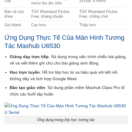
Loa
2x16W, 6 micro
micro thu âm 10m
Bảo vệ sức
TÜV Rheinland Flicker
TÜV Rheinland Flicker
khỏe
Free, kháng khuẩn
Free, chống chói
Giá thành
Cao hơn
Thấp hơn
Ứng Dụng Thực Tế Của Màn Hình Tương
Tác Maxhub U6530
Giảng dạy trực tiếp
: Sử dụng trong việc trình chiếu bài giảng,
vẽ và viết thêm ghi chú cho bài giảng sinh động.
Học trực tuyến
: Hỗ trợ lớp học từ xa hiệu quả với kết nối
không dây và tích hợp Google Meet.
Đào tạo giáo viên
: Sử dụng phần mềm Maxhub Class Pro tổ
chức các buổi tập huấn.
Ứng dụng trong lớp học tương tác