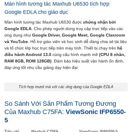
Màn hình tương tác Maxhub U6530 tích hợp
Google EDLA cho giáo dục
Màn hình tương tác Maxhub U6530 được
chứng nhận bởi
Google EDLA
. Cho phép người dùng truy cập trực tiếp vào các
ứng dụng như
Google Driver, Google Meet, Google Clasroom
và YouTube
. Hỗ trợ giáo viên và học sinh dễ dàng chia sẻ tài liệu
và tổ chức lớp học trực tiếp trên máy tính. Thiết bị chạy trên
hệ
điều hành Android 13.0
cùng cấu hình mạnh mẽ
(CPU 8 nhân,
RAM 8GB, ROM 128GB)
. Đảm bảo hiệu suất vận hành ổn định,
đáp ứng tốt nhu cầu giảng dạy hiện đại.
Tích hợp mượt mà với các ứng dụng của Google EDLA
So Sánh Với Sản Phẩm Tương Đương
Của Maxhub C75FA:
ViewSonic IFP6550-
5
Tiêu chí
Maxhub C75FA
ViewSonic IFP6550-5