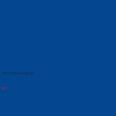
Màn hình tương tác
Màn hình tương tác MAXHUB E7521 cho giáo dục 75 inch
0
₫