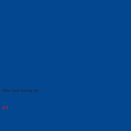
Màn hình tương tác
OPS Hệ điề hành Windows (OPS-i5 PRO)
0
₫