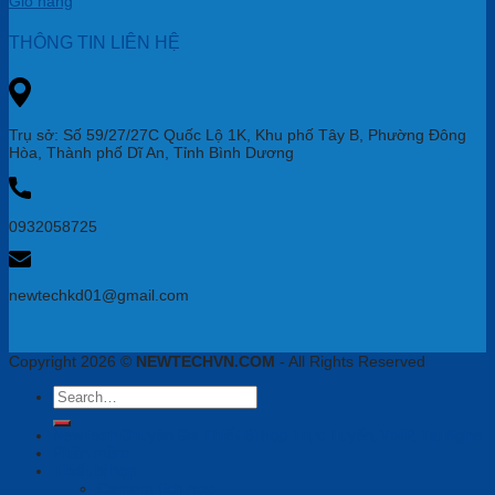
Giỏ hàng
THÔNG TIN LIÊN HỆ
Trụ sở: Số 59/27/27C Quốc Lộ 1K, Khu phố Tây B, Phường Đông
Hòa, Thành phố Dĩ An, Tỉnh Bình Dương
0932058725
newtechkd01@gmail.com
Copyright 2026 ©
NEWTECHVN.COM
- All Rights Reserved
Search
for:
Newtech Chuyên Gia Thiết Bị Họp Trực Tuyến, VoiIP, Tai Nghe
Phần mềm
Thiết bị họp
Camera tích hợp