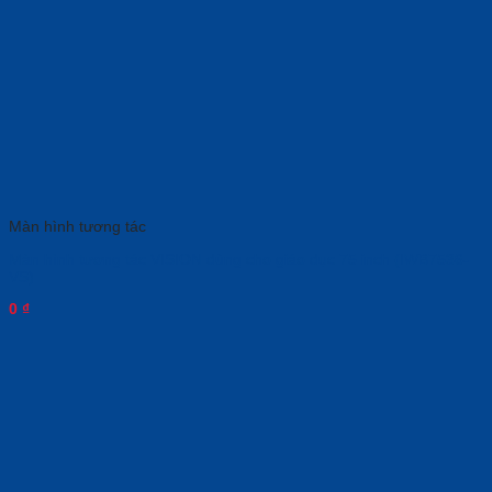
Màn hình tương tác
Màn hình tương tác VISION dùng cho giáo dục 75 inch (IWB7536-
VS)
0
₫