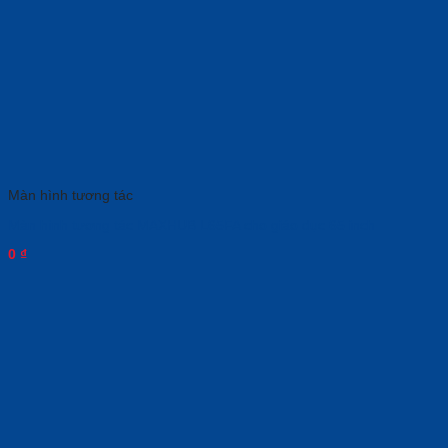
Màn hình tương tác
Màn hình tương tác MAXHUB L65FA cho giáo dục 65 inch
0
₫