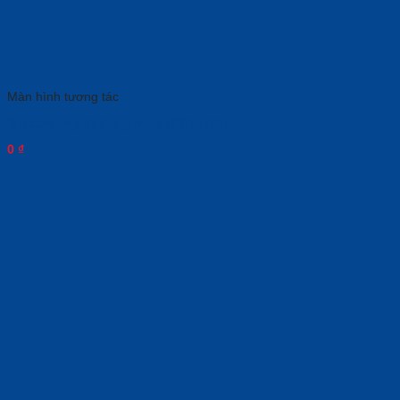
Màn hình tương tác
Bút cảm ứng IR thông minh (P2R-UTA)
0
₫