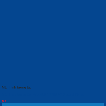
Màn hình tương tác
Màn hình tương tác MAXHUB V7750 V7 Xboard 75 inch
0
₫