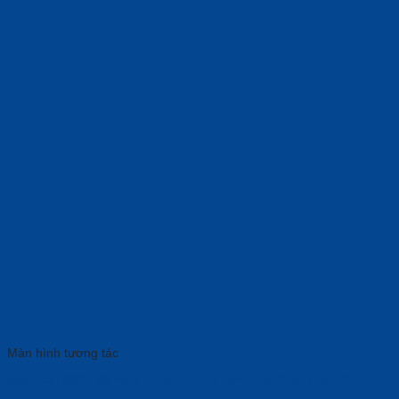
Màn hình tương tác
Maxhub E8620 86 Inch – Màn Hình Tương Tác Giáo Dục 4K