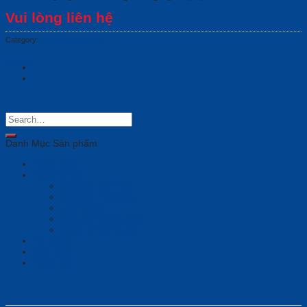
Vui lòng liên hệ
Category:
Màn hình tương tác
Hatek
Danh Mục Sản phẩm
Phần mềm
Thiết bị họp
Camera tích hợp
Camera Tracking
Loa & Mic
Chia sẻ không dây
Quản lý tập trung
Tai nghe
Màn hình
Tổng đài