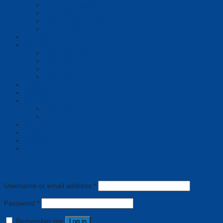
Camera Tracking
Loa & Mic
Chia sẻ không dây
Quản lý tập trung
Tai nghe
Màn hình
Màn hình hiển thị
Màn hình tương tác
Bảng tương tác
Màn hình Led
Tổng đài
Giải pháp
Bài viết
Giới thiệu
Tin tức
Liên hệ
Login
Newsletter
Login
Username or email address
*
Password
*
Remember me
Log in