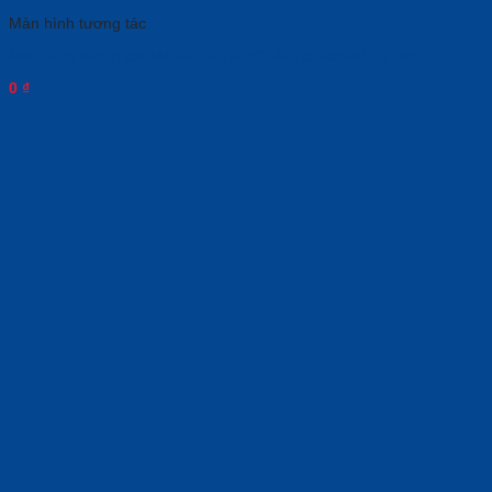
Màn hình tương tác
Màn hình tương tác MAXHUB T6530 V6 Transcend 65 inch
0
₫