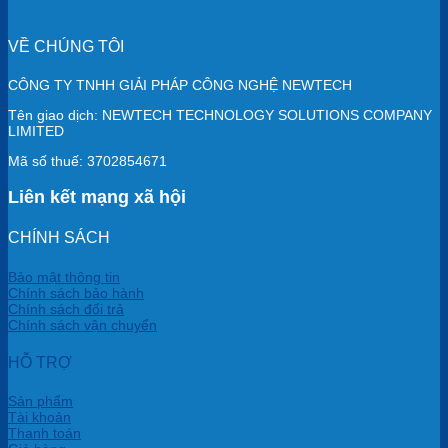
VỀ CHÚNG TÔI
CÔNG TY TNHH GIẢI PHÁP CÔNG NGHỆ NEWTECH
Tên giao dịch: NEWTECH TECHNOLOGY SOLUTIONS COMPANY
LIMITED
Mã số thuế: 3702854671
Liên kết mạng xã hội
CHÍNH SÁCH
Bảo mật thông tin
Chính sách bảo hành
Chính sách đổi trả
Chính sách vận chuyển
HỖ TRỢ
Sản phẩm
Tài khoản
Thanh toán