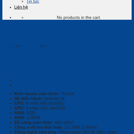
Tin tức
Liên hệ
No products in the cart.
Home
>>
Màn hình
>>
Màn hình tương tác
Màn Hình Tương Tác Hatek
HT75EV
Kích thước màn hình:
75 inch.
Hệ điều hành:
Android 14.
CPU:
8 nhân A55 (8xA55).
GPU:
4 nhân G52 (4xG52).
RAM:
8GB.
ROM:
128GB.
Độ sáng màn hình:
400 cd/m².
Công suất loa tích hợp:
2 x 16W (2 kênh).
Công nghệ cảm ứng:
Hồng ngoại (IR) 20 điểm chạm.