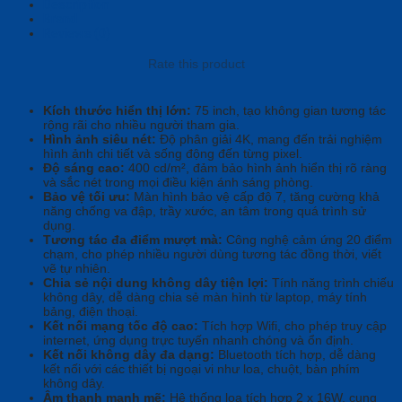
Description
Brand
Reviews (0)
Rate this product
Kích thước hiển thị lớn:
75 inch, tạo không gian tương tác
rộng rãi cho nhiều người tham gia.
Hình ảnh siêu nét:
Độ phân giải 4K, mang đến trải nghiệm
hình ảnh chi tiết và sống động đến từng pixel.
Độ sáng cao:
400 cd/m², đảm bảo hình ảnh hiển thị rõ ràng
và sắc nét trong mọi điều kiện ánh sáng phòng.
Bảo vệ tối ưu:
Màn hình bảo vệ cấp độ 7, tăng cường khả
năng chống va đập, trầy xước, an tâm trong quá trình sử
dụng.
Tương tác đa điểm mượt mà:
Công nghệ cảm ứng 20 điểm
chạm, cho phép nhiều người dùng tương tác đồng thời, viết
vẽ tự nhiên.
Chia sẻ nội dung không dây tiện lợi:
Tính năng trình chiếu
không dây, dễ dàng chia sẻ màn hình từ laptop, máy tính
bảng, điện thoại.
Kết nối mạng tốc độ cao:
Tích hợp Wifi, cho phép truy cập
internet, ứng dụng trực tuyến nhanh chóng và ổn định.
Kết nối không dây đa dạng:
Bluetooth tích hợp, dễ dàng
kết nối với các thiết bị ngoại vi như loa, chuột, bàn phím
không dây.
Âm thanh mạnh mẽ:
Hệ thống loa tích hợp 2 x 16W, cung