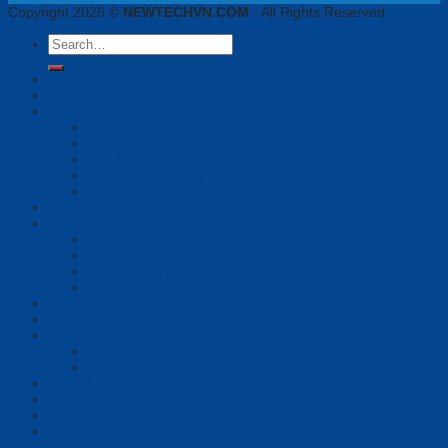
Copyright 2026 ©
NEWTECHVN.COM
- All Rights Reserved
Search
for:
Newtech Chuyên Gia Thiết Bị Họp Trực Tuyến, VoiIP, Tai Nghe
Phần mềm
Thiết bị họp
Camera tích hợp
Camera Tracking
Loa & Mic
Chia sẻ không dây
Quản lý tập trung
Tai nghe
Màn hình
Màn hình hiển thị
Màn hình tương tác
Bảng tương tác
Màn hình Led
Tổng đài
Giải pháp
Bài viết
Giới thiệu
Tin tức
Liên hệ
Login
Newsletter