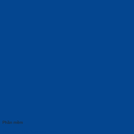
Phần mềm
Microsoft 365 Business Basic -12 months