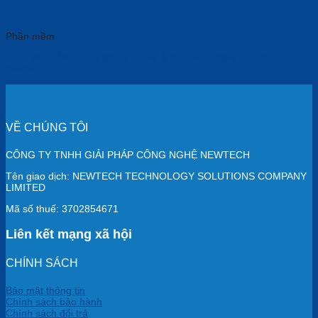
Phần mềm
Phần Mềm Microsoft Office Home & Business 2024 ESD (EP2-
06604)
VỀ CHÚNG TÔI
CÔNG TY TNHH GIẢI PHÁP CÔNG NGHỆ NEWTECH
Tên giao dịch: NEWTECH TECHNOLOGY SOLUTIONS COMPANY
LIMITED
Mã số thuế: 3702854671
Liên kết mạng xã hội
CHÍNH SÁCH
Bảo mật thông tin
Chính sách bảo hành
Chính sách đổi trả