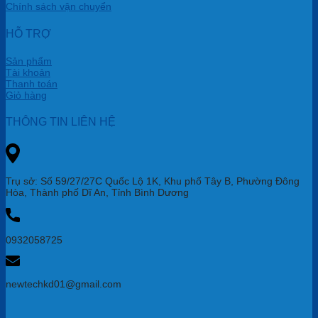
Chính sách vận chuyển
HỖ TRỢ
Sản phẩm
Tài khoản
Thanh toán
Giỏ hàng
THÔNG TIN LIÊN HỆ
Trụ sở: Số 59/27/27C Quốc Lộ 1K, Khu phố Tây B, Phường Đông
Hòa, Thành phố Dĩ An, Tỉnh Bình Dương
0932058725
newtechkd01@gmail.com