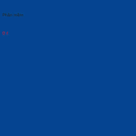
Phần mềm
Zoom Basic – Phần Mềm Dạy Học Online Miễn Phí
0
₫