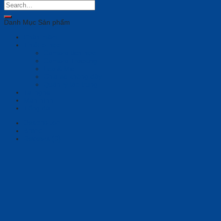
Danh Mục Sản phẩm
Phần mềm
Thiết bị họp
Camera tích hợp
Camera Tracking
Loa & Mic
Chia sẻ không dây
Quản lý tập trung
Tai nghe
Màn hình
Tổng đài
Description
Brand
Reviews (0)