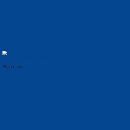
Phần mềm
Windows Server Standard 2022 (P73-08328)_Phần Mềm Microsoft
64Bit English 1pk DSP OEI DVD