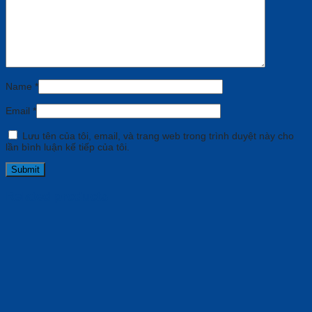
Name
*
Email
*
Lưu tên của tôi, email, và trang web trong trình duyệt này cho
lần bình luận kế tiếp của tôi.
Related products