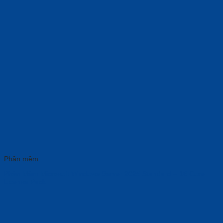
Phần mềm
Phần Mềm Microsoft Windows Server 2025 Standard – 16 Core
License Pack