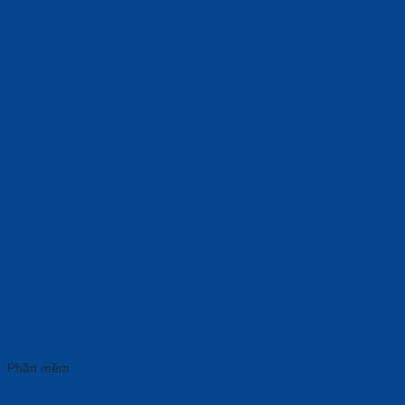
Phần mềm
Phần Mềm Microsoft 365 Family AllLng Sub PK Lic 1YR Online