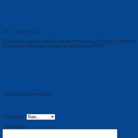
3/5 - (1 bình chọn)
Gói dịch vụ support cho MS Teams Room trong 90 ngày ( Jumpstart
(Mandatory) Microsoft Support for 90 Days on TRS)
Brand
Microsoft
Reviews
There are no reviews yet.
Be the first to review “Jumpstart for MS Teams”
Your rating
*
Your review
*