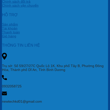
Chính sách đổi trả
Chính sách vận chuyển
HỖ TRỢ
Sản phẩm
Tài khoản
Thanh toán
Giỏ hàng
THÔNG TIN LIÊN HỆ
Trụ sở: Số 59/27/27C Quốc Lộ 1K, Khu phố Tây B, Phường Đông
Hòa, Thành phố Dĩ An, Tỉnh Bình Dương
0932058725
newtechkd01@gmail.com