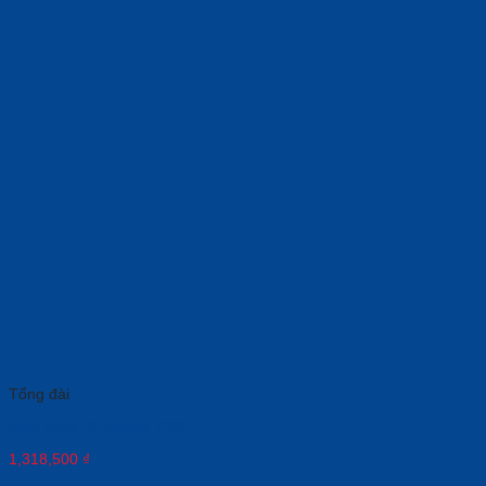
Tổng đài
Điện thoại IP Yealink T30P
1,318,500
₫