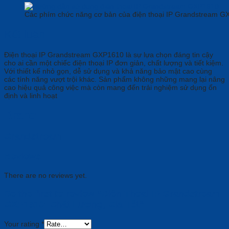
Các phím chức năng cơ bản của điện thoại IP Grandstream 
Kết luận
Điện thoại IP Grandstream GXP1610 là sự lựa chọn đáng tin cậy
cho ai cần một chiếc điện thoại IP đơn giản, chất lượng và tiết kiệm.
Với thiết kế nhỏ gọn, dễ sử dụng và khả năng bảo mật cao cùng
các tính năng vượt trội khác. Sản phẩm không những mang lại nâng
cao hiệu quả công việc mà còn mang đến trải nghiệm sử dụng ổn
định và linh hoạt
Brand
Grandstream
Reviews
There are no reviews yet.
Be the first to review “Điện Thoại IP Grandstream
GXP1610: Chất Lượng, Giá Tốt”
Your rating
*