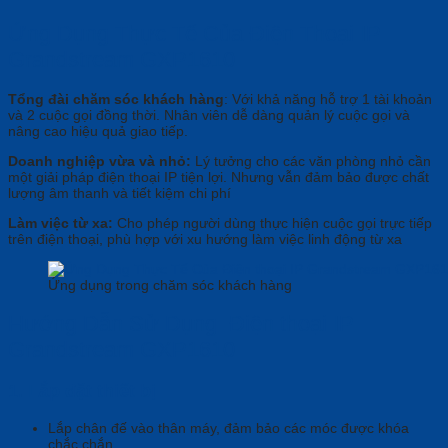
Ứng Dụng Thực Tế Của Điện Thoại IP
Grandstream GXP1610
Tổng đài chăm sóc khách hàng
: Với khả năng hỗ trợ 1 tài khoản
và 2 cuộc gọi đồng thời. Nhân viên dễ dàng quản lý cuộc gọi và
nâng cao hiệu quả giao tiếp.
Doanh nghiệp vừa và nhỏ:
Lý tưởng cho các văn phòng nhỏ cần
một giải pháp điện thoại IP tiện lợi. Nhưng vẫn đảm bảo được chất
lượng âm thanh và tiết kiệm chi phí
Làm việc từ xa:
Cho phép người dùng thực hiện cuộc gọi trực tiếp
trên điện thoại, phù hợp với xu hướng làm việc linh động từ xa
Ứng dụng trong chăm sóc khách hàng
Hướng Dẫn Sử Dụng Điện thoại IP
Grandstream GXP1610
1. Lắp đặt thiết bị
Lắp chân đế vào thân máy, đảm bảo các móc được khóa
chắc chắn