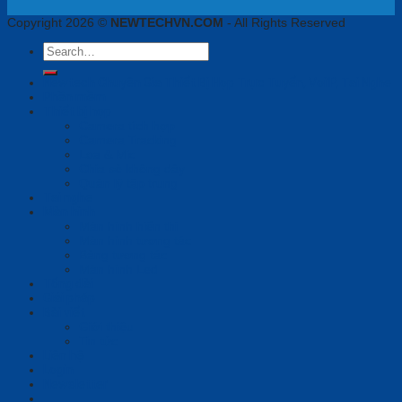
Copyright 2026 ©
NEWTECHVN.COM
- All Rights Reserved
Search
for:
Newtech Chuyên Gia Thiết Bị Họp Trực Tuyến, VoiIP, Tai Nghe
Phần mềm
Thiết bị họp
Camera tích hợp
Camera Tracking
Loa & Mic
Chia sẻ không dây
Quản lý tập trung
Tai nghe
Màn hình
Màn hình hiển thị
Màn hình tương tác
Bảng tương tác
Màn hình Led
Tổng đài
Giải pháp
Bài viết
Giới thiệu
Tin tức
Liên hệ
Login
Newsletter