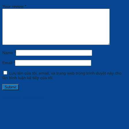
Your review
*
Name
*
Email
*
Lưu tên của tôi, email, và trang web trong trình duyệt này cho
lần bình luận kế tiếp của tôi.
Related products