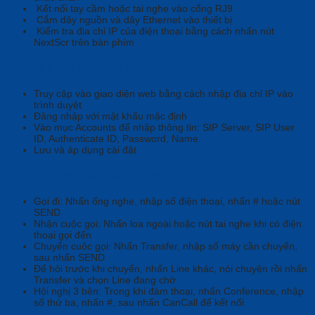
Kết nối tay cầm hoặc tai nghe vào cổng RJ9
Cắm dây nguồn và dây Ethernet vào thiết bị
Kiểm tra địa chỉ IP của điện thoại bằng cách nhấn nút
NextScr trên bàn phím
2. Cấu hình tài khoản SIP
Truy cập vào giao diện web bằng cách nhập địa chỉ IP vào
trình duyệt
Đăng nhập với mật khẩu mặc định
Vào mục Accounts để nhập thông tin: SIP Server, SIP User
ID, Authenticate ID, Password, Name.
Lưu và áp dụng cài đặt
3. Sử dụng các chức năng cơ bản
Gọi đi: Nhấn ống nghe, nhập số điện thoại, nhấn # hoặc nút
SEND
Nhận cuộc gọi: Nhấn loa ngoài hoặc nút tai nghe khi có điện
thoại gọi đến
Chuyển cuộc gọi: Nhấn Transfer, nhập số máy cần chuyển,
sau nhấn SEND
Để hỏi trước khi chuyển, nhấn Line khác, nói chuyện rồi nhấn
Transfer và chọn Line đang chờ
Hội nghị 3 bên: Trong khi đàm thoại, nhấn Conference, nhập
số thứ ba, nhấn #, sau nhấn CanCall để kết nối