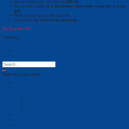
Dung lượng cuộc gọi lớn tới
500 số
Tối ưu hiệu suất với
1 tài khoản thực hiện cùng lúc 2 cuộc
gọi
Thiết kế trực quan, dễ thao tác
Cho phép
tùy biến nhạc chuông
Vui lòng liên hệ
Category:
Tổng đài
Grandstream
Danh Mục Sản phẩm
Phần mềm
Thiết bị họp
Camera tích hợp
Camera Tracking
Loa & Mic
Chia sẻ không dây
Quản lý tập trung
Tai nghe
Màn hình
Tổng đài