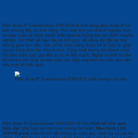
Tổng Quan Về Điện Thoại IP Grandstream
GXP1610
Điện thoại IP Grandstream GXP1610 là một dòng điện thoại IP cơ
bản nhưng đầy đủ tính năng. Phù hợp cho các doanh nghiệp nhỏ
và vừa hoặc cá nhân muốn triển khai hệ thống liên lạc VoIP chuyên
nghiệp. Với thiết kế hiện đại và nhỏ gọn, dễ dàng lắp đặt tại mọi
không gian làm việc. Các phím chức năng được bố trí hợp lý, giúp
người dùng thao tác nhanh hơn. Cùng chất lượng âm thanh vượt
trội đảm bảo cuộc gọi đều to rõ và liền mạch. Ngoài ra thiết bị còn
hỗ trợ lưu trữ rộng và bảo mật cao, đáp ứng mọi nhu cầu làm việc
linh hoạt và hiệu quả.
Điện thoại IP Grandstream GXP1610 chất lượng vượt trội
Các Tính Năng Nổi Bật Của Điện Thoại IP
Grandstream GXP1610
Thiết kế trực quan, dễ sử dụng
Điện thoại IP Grandstream GXP1610 sở hữu
thiết kế nhỏ gọn,
hiện đại
, phù hợp với mọi môi trường làm việc.
Màn hình LCD
132×48 pixel,
hiển thị chi tiết thông tin cuộc gọi, danh bạ và các tùy
chỉnh cài đặt. Cùng
các phím chức năng như ghi âm, loa ngoài,