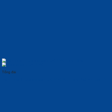
Tổng đài
Điện Thoại IP Grandstream GXP2140 Âm Thanh 𝑭𝒖𝒍𝒍 𝑯𝑫, Giá Tốt