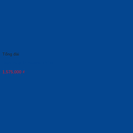
Tổng đài
Điện thoại IP Yealink T31W
1,575,000
₫