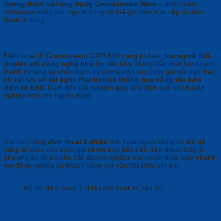
tương thích với ứng dụng Grandstream Ware
– phần mềm
softphone miễn phí, người dùng có thể gọi điện trực tiếp từ điện
thoại di động.
Chất lượng âm thanh chuẩn doanh nghiệp
Điện thoại IP Grandstream GXP1610 trang bị thêm
loa ngoài full-
duplex với công nghệ khử ồn
tiên tiến. Mang đến chất lượng âm
thanh rõ ràng và chân thực. Lý tưởng cho các cuộc gọi hội nghị hay
khi kết nối với
tai nghe Plantronics thông qua công tắc móc
điện tử EHS
. Đem đến trải nghiệm giao tiếp đỉnh cao và chuyên
nghiệp hơn cho người dùng.
Điện thoại IP Grandstream GXP1610: Hỗ trợ đàm
thoại 3 chiều linh hoạt
Với tính năng
đàm thoại 3 chiều
linh hoạt người dùng có thể dễ
dàng tổ chức các cuộc gọi nhóm trực tiếp trên điện thoại. Đây là
phương án tối ưu cho các doanh nghiệp nhỏ muốn thảo luận nhanh
với đồng nghiệp và khách hàng mà vẫn tiết kiệm chi phí.
Hỗ trợ đàm thoại 3 chiều linh hoạt và tiện lợi
Lưu trữ thông minh: dung lượng danh bạ lớn, lịch sử
cuộc gọi nhiều