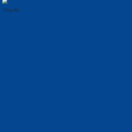
Tổng đài
Điện Thoại Grandstream GRP2670: Âm Thanh HD, VoIP Sắc Nét