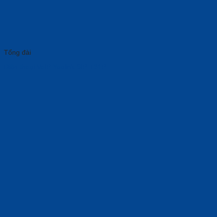
Tổng đài
Điện thoại VoIP Yealink SIP-T31P