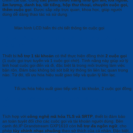
âm lượng, danh bạ, tắt tiếng, hộp thư thoại, chuyển cuộc gọi,
thêm cuộc gọi
. Được sắp xếp trực quan, khoa học, giúp người
dùng dễ dàng thao tác và sử dụng.
Màn hình LCD hiển thi chi tiết thông tin cuộc gọi
Tối ưu hiệu suất với 1 tài khoản SIP và 2 cuộc gọi
đồng thời
Thiết bị
hỗ trợ 1 tài khoản
có thể thực hiện đồng thời
2 cuộc gọi
(1 cuộc gọi trực tuyến và 1 cuộc gọi chờ). Tính năng này giúp xử lý
linh hoạt cuộc gọi đến và đi, đặc biệt là trong môi trường làm việc
bận rộn. Đảm bảo không bỏ sót bất kỳ thông tin liên lạc quan trọng
nào. Từ đó, tối ưu hóa hiệu suất giao tiếp và quản lý liên lạc.
Tối ưu hóa hiệu suất giao tiếp với 1 tài khoản, 2 cuộc gọi đồng 
Bảo mật tuyệt đối với công nghệ mã hóa TLS và
SRTP
Tích hợp với
công nghệ mã hóa TLS và SRTP
, thiết bị đảm bảo
an toàn tuyệt đối cho các cuộc gọi và tài khoản người dùng. Bên
cạnh đó,IP Grandstream GXP1610 còn
hỗ trợ đa ngôn ngữ
, cho
phép
tùy chỉnh nhạc chuông
theo sở thích của cá nhân. Đặc biệt,