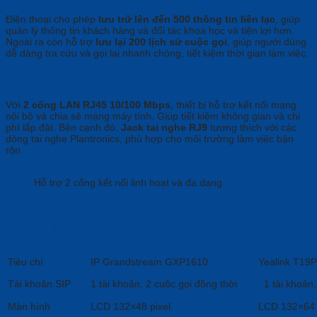
Điện thoại cho phép
lưu trữ lên đến 500 thông tin liên lạc
, giúp
quản lý thông tin khách hàng và đối tác khoa học và tiện lợi hơn.
Ngoài ra còn hỗ trợ
lưu lại 200 lịch sử cuộc gọi
, giúp người dùng
dễ dàng tra cứu và gọi lại nhanh chóng, tiết kiệm thời gian làm việc.
Kết nối đa dạng và linh hoạt
Với
2 cổng LAN RJ45 10/100 Mbps
, thiết bị hỗ trợ kết nối mạng
nội bộ và chia sẻ mạng máy tính. Giúp tiết kiệm không gian và chi
phí lắp đặt. Bên cạnh đó,
Jack tai nghe RJ9
tương thích với các
dòng tai nghe Plantronics, phù hợp cho môi trường làm việc bận
rộn.
Hỗ trợ 2 cổng kết nối linh hoạt và đa dạng
So Sánh IP Grandstream GXP1610 Với Sản
Phẩm Tương Đương: Yealink T19P E2
Tiêu chí
IP Grandstream GXP1610
Yealink T19
Tài khoản SIP
1 tài khoản, 2 cuộc gọi đồng thời
1 tài khoản,
Màn hình
LCD 132×48 pixel
LCD 132×64 