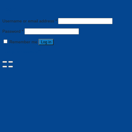
Login
Username or email address
*
Password
*
Remember me
Log in
Lost your password?