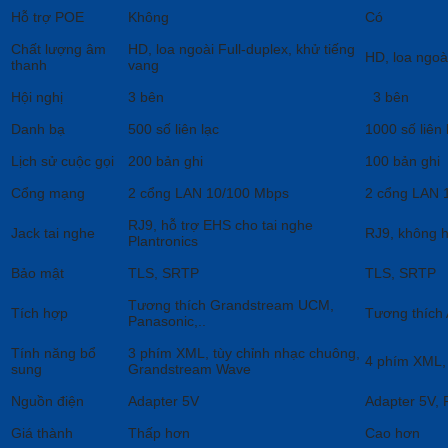
Hỗ trợ POE
Không
Có
Chất lượng âm
HD, loa ngoài Full-duplex, khử tiếng
HD, loa ngoà
thanh
vang
Hội nghị
3 bên
3 bên
Danh bạ
500 số liên lạc
1000 số liên 
Lịch sử cuộc gọi
200 bản ghi
100 bản ghi
Cổng mạng
2 cổng LAN 10/100 Mbps
2 cổng LAN 
RJ9, hỗ trợ EHS cho tai nghe
Jack tai nghe
RJ9, không 
Plantronics
Bảo mật
TLS, SRTP
TLS, SRTP
Tương thích Grandstream UCM,
Tích hợp
Tương thích 
Panasonic,..
Tính năng bổ
3 phím XML, tùy chỉnh nhạc chuông,
4 phím XML, 
sung
Grandstream Wave
Nguồn điện
Adapter 5V
Adapter 5V,
Giá thành
Thấp hơn
Cao hơn