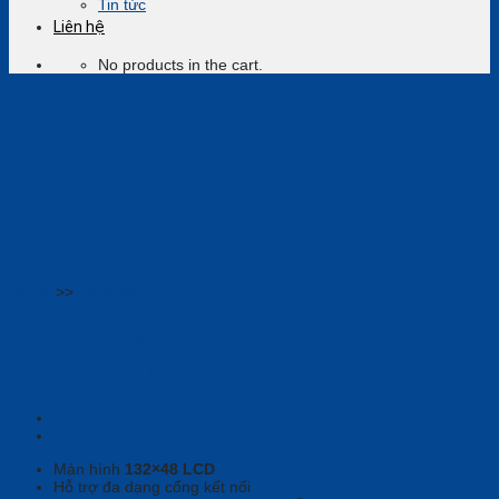
Tin tức
Liên hệ
No products in the cart.
Home
>>
Tổng đài
Điện Thoại IP Grandstream
GXP1610: Chất Lượng, Giá Tốt
Màn hình
132×48 LCD
Hỗ trợ đa dạng cổng kết nối