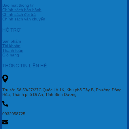
Bảo mật thông tin
Chính sách bảo hành
Chính sách đổi trả
Chính sách vận chuyển
HỖ TRỢ
Sản phẩm
Tài khoản
Thanh toán
Giỏ hàng
THÔNG TIN LIÊN HỆ
Trụ sở: Số 59/27/27C Quốc Lộ 1K, Khu phố Tây B, Phường Đông
Hòa, Thành phố Dĩ An, Tỉnh Bình Dương
0932058725