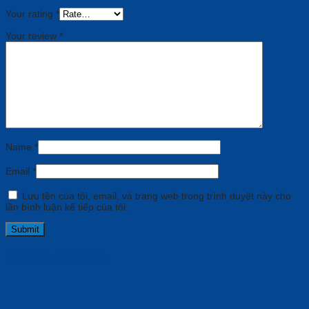
Your rating
*
Your review
*
Name
*
Email
*
Lưu tên của tôi, email, và trang web trong trình duyệt này cho
lần bình luận kế tiếp của tôi.
Related products