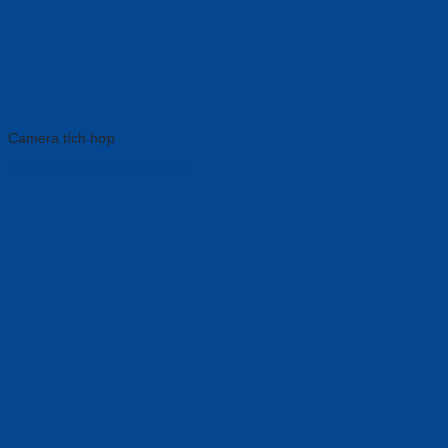
Camera tích hợp
Video Bar PTZ AVER VB350