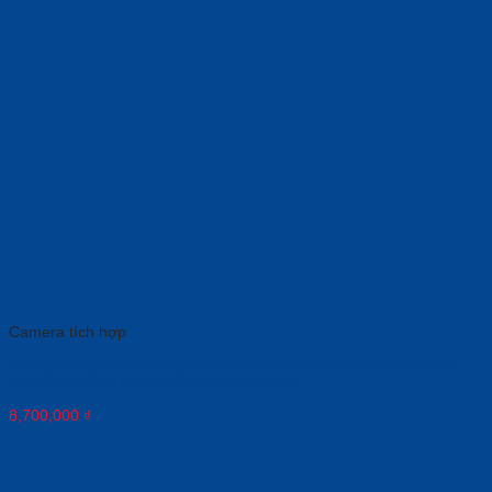
Camera tích hợp
Webcam truyền hình Logitech BRIO ULTRA HD PRO BUSINESS
WEBCAM-N/A-USB-N/A-WW 960-001105
8,700,000
₫