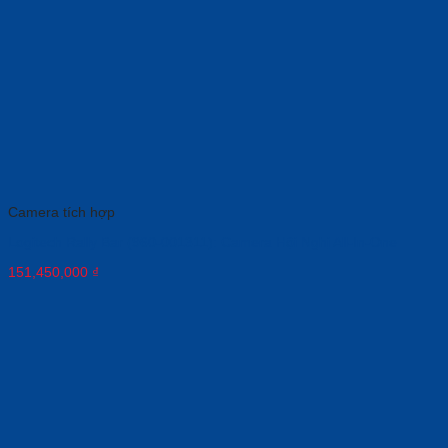
Camera tích hợp
Logitech Rally Bar (960-001311): Camera Hội Nghị All-In-One
151,450,000
₫