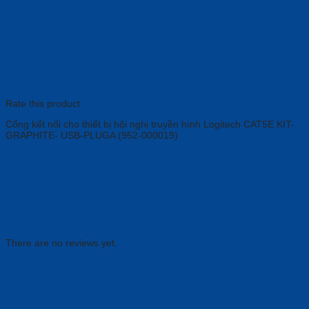
Rate this product
Cổng kết nối cho thiết bị hội nghị truyền hình Logitech CAT5E KIT-
GRAPHITE- USB-PLUGA (952-000019)
Brand
Logitech
Reviews
There are no reviews yet.
Be the first to review “Cổng kết nối cho thiết bị
hội nghị truyền hình Logitech CAT5E KIT-
GRAPHITE- USB-PLUGA (952-000019)”