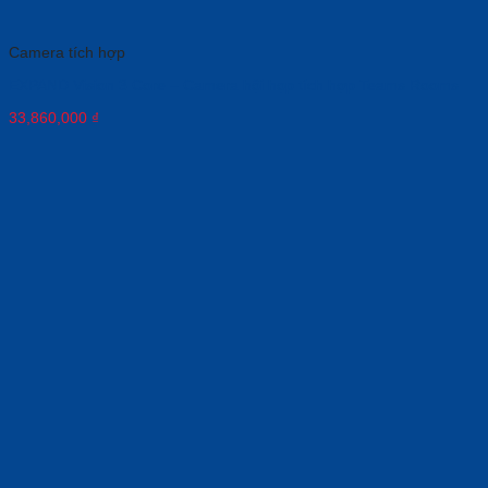
Camera tích hợp
EXPAND Vision 3 Core – Camera hội họp tích hợp Teams Rooms
33,860,000
₫