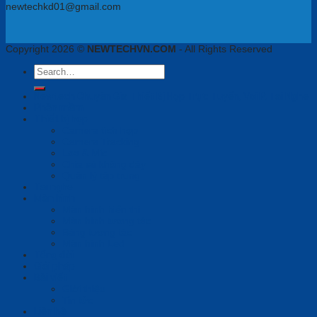
newtechkd01@gmail.com
Copyright 2026 ©
NEWTECHVN.COM
- All Rights Reserved
Search
for:
Newtech Chuyên Gia Thiết Bị Họp Trực Tuyến, VoiIP, Tai Nghe
Phần mềm
Thiết bị họp
Camera tích hợp
Camera Tracking
Loa & Mic
Chia sẻ không dây
Quản lý tập trung
Tai nghe
Màn hình
Màn hình hiển thị
Màn hình tương tác
Bảng tương tác
Màn hình Led
Tổng đài
Giải pháp
Bài viết
Giới thiệu
Tin tức
Liên hệ