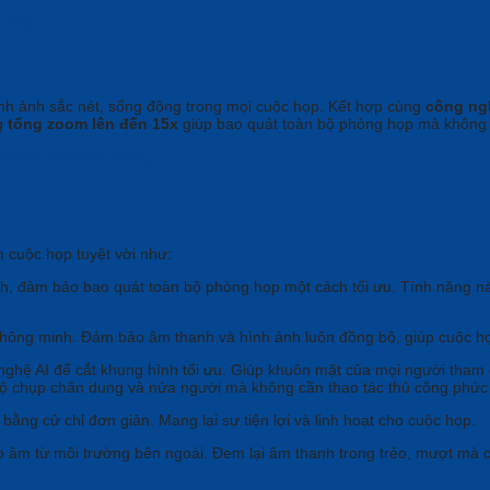
Pro
nh ảnh sắc nét, sống động trong mọi cuộc họp. Kết hợp cùng
công ng
g
tổng zoom lên đến 15x
giúp bao quát toàn bộ phòng họp mà không 
m cuộc họp tuyệt vời như:
h, đảm bảo bao quát toàn bộ phòng họp một cách tối ưu. Tính năng nà
thông minh. Đảm bảo âm thanh và hình ảnh luôn đồng bộ, giúp cuộc họ
hệ AI để cắt khung hình tối ưu. Giúp khuôn mặt của mọi người tham gi
 độ chụp chân dung và nửa người mà không cần thao tác thủ công phức 
ằng cử chỉ đơn giản. Mang lại sự tiện lợi và linh hoạt cho cuộc họp.
p âm từ môi trường bên ngoài. Đem lại âm thanh trong trẻo, mượt mà 