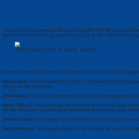
Tính Năng Nổi Bật Của Camera Aver VB342 
Chất lượng hình ảnh 4K vượt trội
Camera tích hợp
cảm biến Sony
và
ống kính PTZ 4K
, mang đến hì
bảo hình ảnh luôn rõ ràng, đẹp mắt như pha lê. Đặc biệt với khả năn
Chất lượng hình ảnh 4K sắc nét, đẹp mắt
Tích hợp công nghệ AI hiện đại
Thiết bị tích hợp nhiều tính năng AI thông minh, mang đến trải nghiệ
SmartFrame
: Tự động nhận diện và điều chỉnh khung hình thông min
chuyển ra vào phòng họp.
SmartSpeak
: Tối ưu hóa âm thanh bằng cách định hướng giọng nói 
Smart Gallery
: Cho phép nhận diện khuôn mặt và cơ thể bằng công ng
nổi bật. Đồng thời người dùng có thể chuyển đổi linh hoạt giữa chế
Gesture Control
: Cho phép người dùng điều chỉnh góc quay camera b
Audio Fencing:
Sử dụng âm thanh lọc âm hiện đại để loại bỏ các tạ