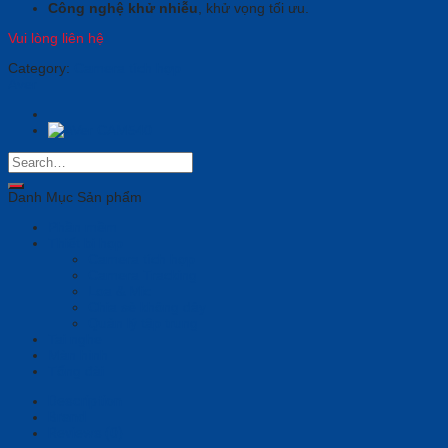
Công nghệ khử nhiễu
, khử vọng tối ưu.
Vui lòng liên hệ
Category:
Camera tích hợp
Aver
Danh Mục Sản phẩm
Phần mềm
Thiết bị họp
Camera tích hợp
Camera Tracking
Loa & Mic
Chia sẻ không dây
Quản lý tập trung
Tai nghe
Màn hình
Tổng đài
Description
Brand
Reviews (0)