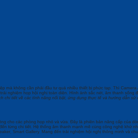
p mà không cần phải đầu tư quá nhiều thiết bị phức tạp. Thì Camera
 trải nghiệm họp hội nghị toàn diện. Hình ảnh sắc nét, âm thanh sống 
ích chi tiết về các tính năng nổi bật, ứng dụng thực tế và hướng dẫn s
êng cho các phòng họp nhỏ và vừa. Đây là phiên bản nâng cấp của dòn
ến từng chi tiết. Hệ thống âm thanh mạnh mẽ cùng công nghệ khử nhi
eaker, Smart Gallery. Mang đến trải nghiệm hội nghị thông minh và ch