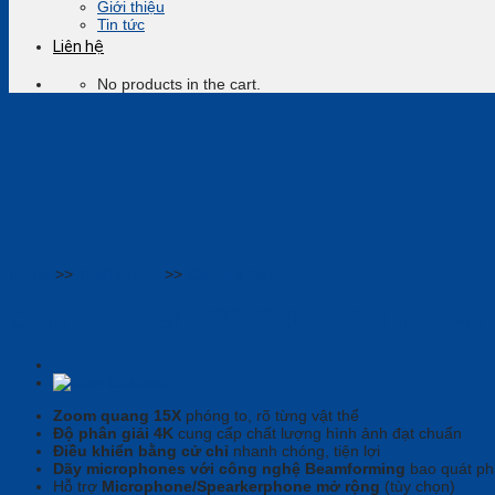
Giới thiệu
Tin tức
Liên hệ
No products in the cart.
Home
>>
Thiết bị họp
>>
Camera tích hợp
Camera Aver VB342 Pro: Rõ Nét Và
Zoom quang 15X
phóng to, rõ từng vật thể
Độ phân giải 4K
cung cấp chất lượng hình ảnh đạt chuẩn
Điều khiển bằng cử chỉ
nhanh chóng, tiện lợi
Dãy microphones với công nghệ Beamforming
bao quát ph
Hỗ trợ
Microphone/Spearkerphone mở rộng
(tùy chọn)