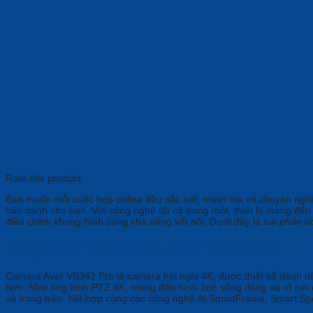
Rate this product
Bạn muốn mỗi cuộc họp online đều sắc nét, mượt mà và chuyên nghiệ
hảo dành cho bạn. Với công nghệ tất cả trong một, thiết bị mang đến
điều chỉnh khung hình cùng khả năng kết nối. Dưới đây là
bài phân t
Tổng Quan Về Camera Aver VB342 Pro
Camera Aver VB342 Pro là camera hội nghị 4K, được thiết kế dành ri
hơn. Như ống kính PTZ 4K, mang đến hình ảnh sống động và rõ nét đ
và trong trẻo. Kết hợp cùng các công nghệ AI SmartFrame, Smart Sp