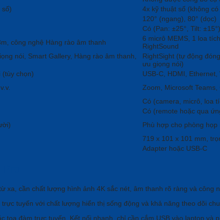
 số)
4x kỹ thuật số (không c
120° (ngang), 80° (dọc)
Có (Pan: ±25°, Tilt: ±15°
6 micrô MEMS, 1 loa tíc
-8m, công nghệ Hàng rào âm thanh
RightSound
ọng nói, Smart Gallery, Hàng rào âm thanh,
RightSight (tự động đóng
ưu giọng nói)
 (tùy chọn)
USB-C, HDMI, Ethernet, 
v.v.
Zoom, Microsoft Teams, 
Có (camera, micrô, loa t
Có (remote hoặc qua ứn
ười)
Phù hợp cho phòng họp 
719 x 101 x 101 mm, trọ
Adapter hoặc USB-C
 Pro
ừ xa, cần chất lượng hình ảnh 4K sắc nét, âm thanh rõ ràng và công 
 trực tuyến với chất lượng hiển thị sống động và khả năng theo dõi c
tọa đàm trực tuyến. Kết nối nhanh, chỉ cần cắm USB vào laptop và phá