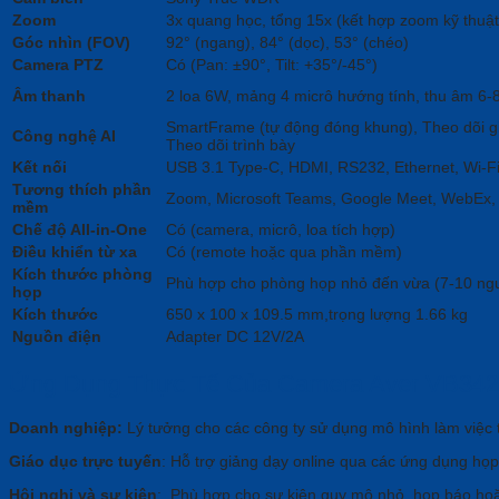
Zoom
3x quang học, tổng 15x (kết hợp zoom kỹ thuật
Góc nhìn (FOV)
92° (ngang), 84° (dọc), 53° (chéo)
Camera PTZ
Có (Pan: ±90°, Tilt: +35°/-45°)
Âm thanh
2 loa 6W, mảng 4 micrô hướng tính, thu âm 6
SmartFrame (tự động đóng khung), Theo dõi gi
Công nghệ AI
Theo dõi trình bày
Kết nối
USB 3.1 Type-C, HDMI, RS232, Ethernet, Wi-Fi
Tương thích phần
Zoom, Microsoft Teams, Google Meet, WebEx, 
mềm
Chế độ All-in-One
Có (camera, micrô, loa tích hợp)
Điều khiển từ xa
Có (remote hoặc qua phần mềm)
Kích thước phòng
Phù hợp cho phòng họp nhỏ đến vừa (7-10 ng
họp
Kích thước
650 x 100 x 109.5 mm,trọng lượng 1.66 kg
Nguồn điện
Adapter DC 12V/2A
Ứng Dụng Thực Tế Của Camera Aver VB342
Doanh nghiệp:
Lý tưởng cho các công ty sử dụng mô hình làm việc t
Giáo dục trực tuyến
: Hỗ trợ giảng dạy online qua các ứng dụng họp
Hội nghị và sự kiện
: Phù hợp cho sự kiện quy mô nhỏ, họp báo hoặc 