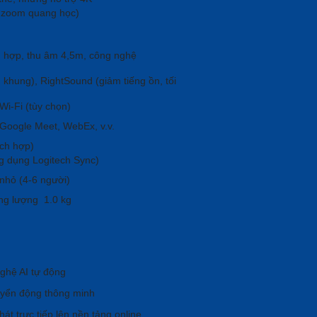
ó zoom quang học)
)
h hợp, thu âm 4,5m, công nghệ
 khung), RightSound (giảm tiếng ồn, tối
Wi-Fi (tùy chọn)
Google Meet, WebEx, v.v.
ích hợp)
g dụng Logitech Sync)
nhỏ (4-6 người)
ng lượng 1.0 kg
nghệ AI tự động
huyển động thông minh
t trực tiếp lên nền tảng online.