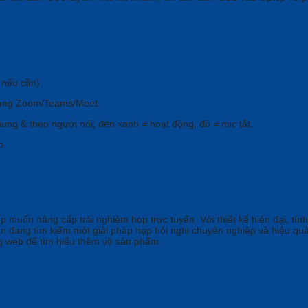
er VB342 Pro
nếu cần).
ong Zoom/Teams/Meet.
hung & theo người nói; đèn xanh = hoạt động, đỏ = mic tắt.
o.
iệp muốn nâng cấp
trải nghiệm họp trực tuyến. Với thiết kế hiện đại, tí
n đang tìm kiếm một giải pháp họp hội nghị chuyên nghiệp và hiệu qu
g web để tìm hiểu thêm về sản phẩm.