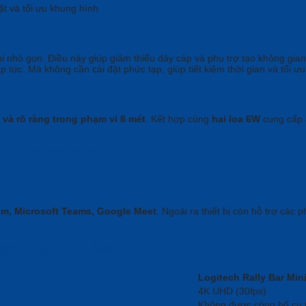
t và tối ưu khung hình
bị nhỏ gọn. Điều này giúp giảm thiểu dây cáp và phụ trợ tạo không gian
 tức. Mà không cần cài đặt phức tạp, giúp tiết kiệm thời gian và tối ư
 và rõ ràng trong phạm vi 8 mét
. Kết hợp cùng
hai loa 6W
cung cấp 
m, Microsoft Teams, Google Meet
. Ngoài ra thiết bị còn hỗ trợ cá
ch Rally Bar Mini
Logitech Rally Bar Min
4K UHD (30fps)
Không được công bố cụ t