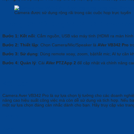
Camera được sử dụng rộng rãi trong các cuộc họp trực tuyến
Hướng Dẫn Sử Dụng Và Cài Đặt Camera Av
Bước 1: Kết nối
: Cắm nguồn, USB vào máy tính (HDMI ra màn hình 
Bước 2: Thiết lập
: Chọn Camera/Mic/Speaker là
AVer VB342 Pro
tr
Bước 3: Sử dụng
: Dùng remote xoay, zoom, bật/tắt mic; AI tự căn k
Bước 4: Quản lý
: Cài
AVer PTZApp 2
để cập nhật và chỉnh nâng ca
Kết Luận
Camera Aver VB342 Pro là sự lựa chọn lý tưởng cho các doanh ngh
nâng cao hiệu suất công việc mà còn dễ sử dụng và tích hợp. Nếu bạ
một sự lựa chọn đáng cân nhắc dành cho bạn. Hãy truy cập vào tran
Brand
Aver