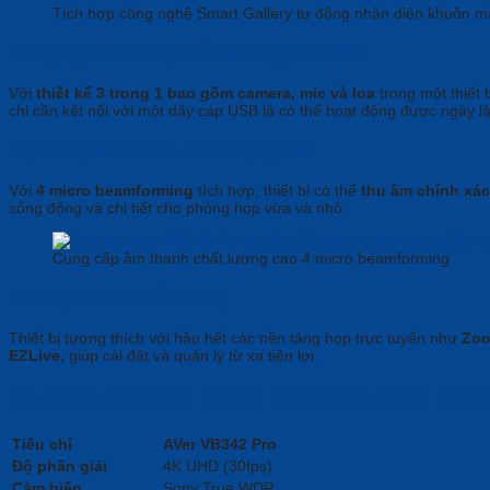
Tích hợp công nghệ Smart Gallery tự động nhận diện khuôn mặ
Công nghệ tích hợp tất cả trong một tiện
Với
thiết kế 3 trong 1 bao gồm camera, mic và loa
trong một thiết 
chỉ cần kết nối với một dây cáp USB là có thể hoạt động được ngày lập
Hệ thống âm thanh chất lượng cao
Với
4 micro beamforming
tích hợp, thiết bị có thể
thu âm chính xác
sống động và chi tiết cho phòng họp vừa và nhỏ.
Cung cấp âm thanh chất lượng cao 4 micro beamforming
Tương thích đa nền tảng
Thiết bị tương thích với hầu hết các nền tảng họp trực tuyến như
Zoo
EZLive,
giúp cài đặt và quản lý từ xa tiện lợi.
So Sánh Với Sản Phẩm Tương Đương: Logite
Tiêu chí
AVer VB342 Pro
Độ phân giải
4K UHD (30fps)
Cảm biến
Sony True WDR