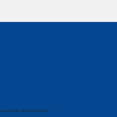
 Chuyên Nghiệp
ạm vi 8 mét; chủ động khử ồn