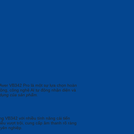
 Aver VB342 Pro là một sự lựa chọn hoàn
động, công nghệ AI tự động nhận diện và
ử dụng của sản phẩm.
g VB342 với nhiều tính năng cải tiến
ễu vượt trội, cung cấp âm thanh rõ ràng
uyên nghiệp.