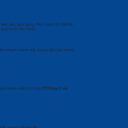
 làm việc gọn gàng. Bên cạnh đó thiết bị
u quá trình vận hành.
âm thanh mạnh mẽ, mang đến âm thanh
c phần mềm miễn phí như
PTZApp 2 và
i
hể, nhưng hỗ trợ 4K