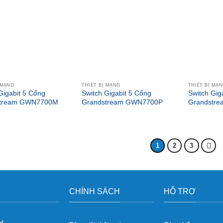
 MẠNG
THIẾT BỊ MẠNG
THIẾT BỊ MẠ
Gigabit 5 Cổng
Switch Gigabit 5 Cổng
Switch Gig
stream GWN7700M
Grandstream GWN7700P
Grandstr
1
2
3
CHÍNH SÁCH
HỖ TRỢ
H