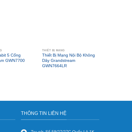
NG
THIẾT BỊ MẠNG
abit 5 Cổng
Thiết Bị Mạng Nội Bộ Không
eam GWN7700
Dây Grandstream
GWN7664LR
THÔNG TIN LIÊN HỆ
Trụ sở: Số 59/27/27C Quốc Lộ 1K,