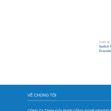
THIẾT BỊ
Switch 
Grand
VỀ CHÚNG TÔI
CÔNG TY TNHH GIẢI PHÁP CÔNG NGHỆ NEWTEC