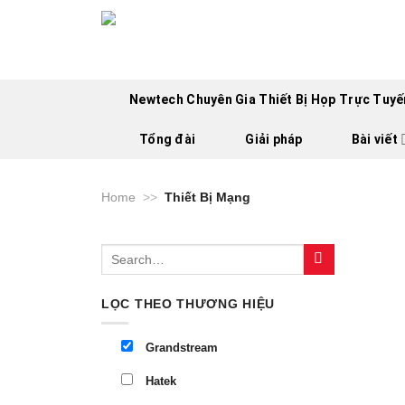
Skip
to
content
Newtech Chuyên Gia Thiết Bị Họp Trực Tuyến
Tổng đài
Giải pháp
Bài viết
Home
>>
Thiết Bị Mạng
LỌC THEO THƯƠNG HIỆU
Grandstream
Hatek