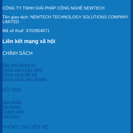
CÔNG TY TNHH GIẢI PHÁP CÔNG NGHỆ NEWTECH
Tên giao dịch: NEWTECH TECHNOLOGY SOLUTIONS COMPANY
LIMITED
Mã số thuế: 3702854671
Liên kết mạng xã hội
CHÍNH SÁCH
Bảo mật thông tin
Chính sách bảo hành
Chính sách đổi trả
Chính sách vận chuyển
HỖ TRỢ
Sản phẩm
Tài khoản
Thanh toán
Giỏ hàng
THÔNG TIN LIÊN HỆ