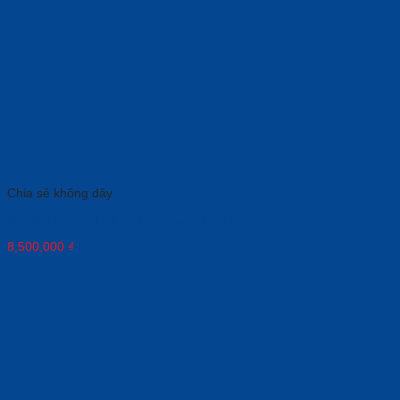
Chia sẻ không dây
Thiết bị thu phát vô tuyến Barco Gen 4 USB-C button
8,500,000
₫