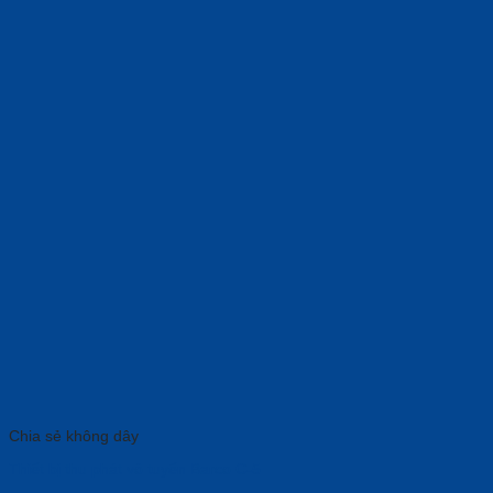
Chia sẻ không dây
Thiết bị thu phát vô tuyến Barco C-5