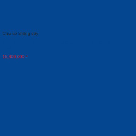
Chia sẻ không dây
Thiết bị thu phát vô tuyến Barco Clickshare tray & Gen 4 buttons
pack
16,800,000
₫