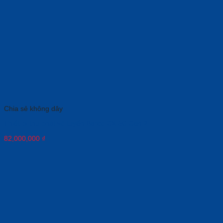
Chia sẻ không dây
Thiết bị thu phát vô tuyến Barco CX-50 Gen 2
82,000,000
₫