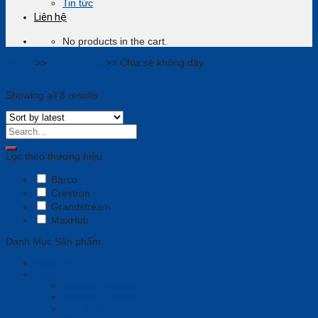
Tin tức
Liên hệ
No products in the cart.
Home
>>
Thiết bị họp
>>
Chia sẻ không dây
Filter
Showing all 8 results
Lọc theo thương hiệu
Barco
Crestron
Grandstream
MaxHub
Danh Mục Sản phẩm
Phần mềm
Thiết bị họp
Camera tích hợp
Camera Tracking
Loa & Mic