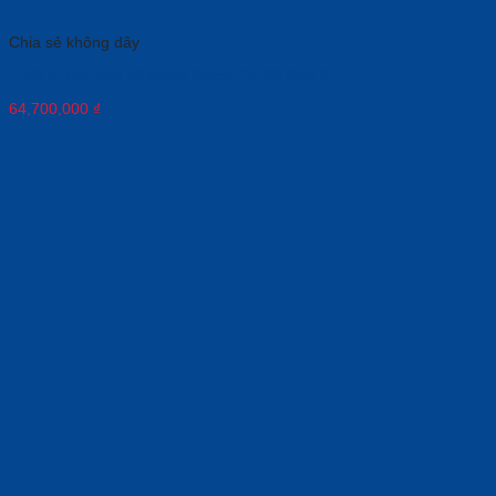
Chia sẻ không dây
Thiết bị thu phát vô tuyến Barco CX-30 Gen 2
64,700,000
₫