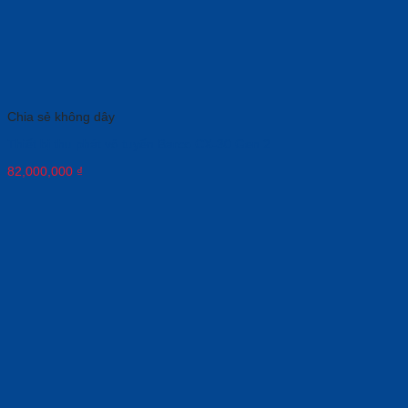
Chia sẻ không dây
Thiết bị thu phát vô tuyến Barco CX-30 Gen 2
82,000,000
₫