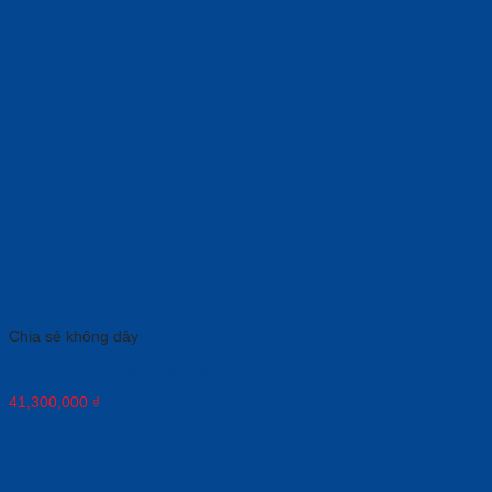
Chia sẻ không dây
Thiết bị thu phát vô tuyến Barco C-10 Gen 2
41,300,000
₫