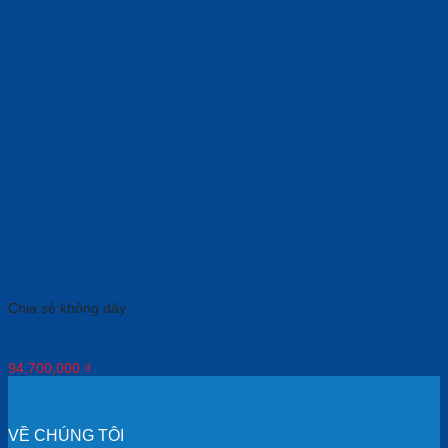
Chia sẻ không dây
Thiết bị thu phát vô tuyến Barco CX-50
94,700,000
₫
VỀ CHÚNG TÔI