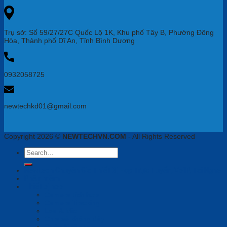
Trụ sở: Số 59/27/27C Quốc Lộ 1K, Khu phố Tây B, Phường Đông
Hòa, Thành phố Dĩ An, Tỉnh Bình Dương
0932058725
newtechkd01@gmail.com
Copyright 2026 ©
NEWTECHVN.COM
- All Rights Reserved
Search
for:
Newtech Chuyên Gia Thiết Bị Họp Trực Tuyến, VoiIP, Tai Nghe
Phần mềm
Thiết bị họp
Camera tích hợp
Camera Tracking
Loa & Mic
Chia sẻ không dây
Quản lý tập trung