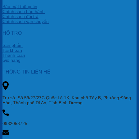
Bảo mật thông tin
Chính sách bảo hành
Chính sách đổi trả
Chính sách vận chuyển
HỖ TRỢ
Sản phẩm
Tài khoản
Thanh toán
Giỏ hàng
THÔNG TIN LIÊN HỆ
Trụ sở: Số 59/27/27C Quốc Lộ 1K, Khu phố Tây B, Phường Đông
Hòa, Thành phố Dĩ An, Tỉnh Bình Dương
0932058725