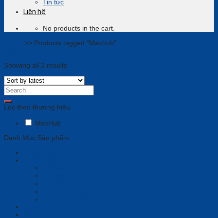
Tin tức
Liên hệ
No products in the cart.
Home
>>
Products tagged “Maxhub”
Filter
Showing all 2 results
Lọc theo thương hiệu
MaxHub
Danh Mục Sản phẩm
Phần mềm
Thiết bị họp
Camera tích hợp
Camera Tracking
Loa & Mic
Chia sẻ không dây
Quản lý tập trung
Tai nghe
Màn hình