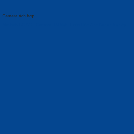
Camera tích hợp
Maxhub UC S15: Camera Hội Nghị Hoàn Hảo Cho Doanh Nghiệp