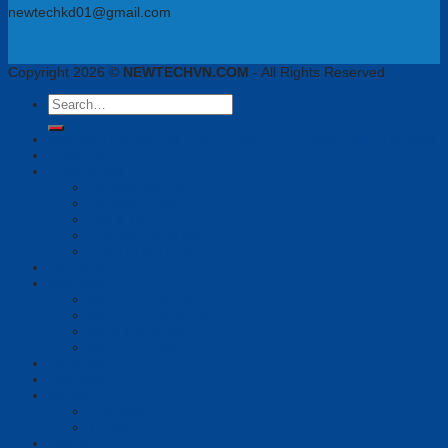
newtechkd01@gmail.com
Copyright 2026 ©
NEWTECHVN.COM
- All Rights Reserved
Search
for:
Newtech Chuyên Gia Thiết Bị Họp Trực Tuyến, VoiIP, Tai Nghe
Phần mềm
Thiết bị họp
Camera tích hợp
Camera Tracking
Loa & Mic
Chia sẻ không dây
Quản lý tập trung
Tai nghe
Màn hình
Màn hình hiển thị
Màn hình tương tác
Bảng tương tác
Màn hình Led
Tổng đài
Giải pháp
Bài viết
Giới thiệu
Tin tức
Liên hệ