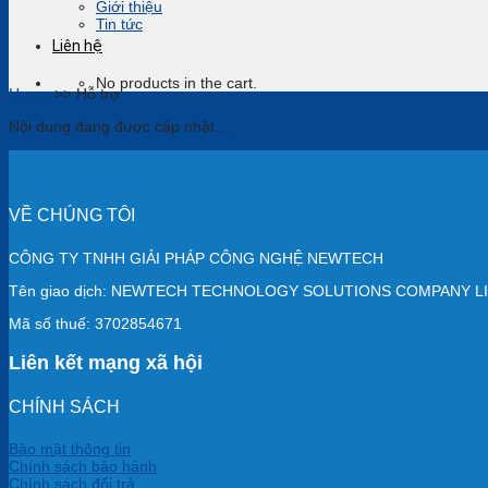
Giới thiệu
Tin tức
Liên hệ
No products in the cart.
Home
>>
Hỗ trợ
Nội dung đang được cập nhật…
VỀ CHÚNG TÔI
CÔNG TY TNHH GIẢI PHÁP CÔNG NGHỆ NEWTECH
Tên giao dịch: NEWTECH TECHNOLOGY SOLUTIONS COMPANY L
Mã số thuế: 3702854671
Liên kết mạng xã hội
CHÍNH SÁCH
Bảo mật thông tin
Chính sách bảo hành
Chính sách đổi trả