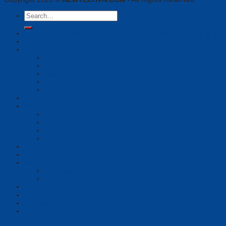
Search
for:
Newtech Chuyên Gia Thiết Bị Họp Trực Tuyến, VoiIP, Tai Nghe
Phần mềm
Thiết bị họp
Camera tích hợp
Camera Tracking
Loa & Mic
Chia sẻ không dây
Quản lý tập trung
Tai nghe
Màn hình
Màn hình hiển thị
Màn hình tương tác
Bảng tương tác
Màn hình Led
Tổng đài
Giải pháp
Bài viết
Giới thiệu
Tin tức
Liên hệ
Login
Newsletter