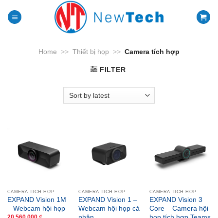
Skip
to
content
Home
>>
Thiết bị họp
>>
Camera tích hợp
FILTER
CAMERA TÍCH HỢP
CAMERA TÍCH HỢP
CAMERA TÍCH HỢP
EXPAND Vision 1M
EXPAND Vision 1 –
EXPAND Vision 3
– Webcam hội họp
Webcam hội họp cá
Core – Camera hội
nhân
họp tích hợp Teams
20,560,000
₫