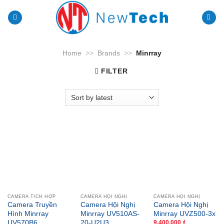
Skip
to
content
Home
>>
Brands
>>
Minrray
FILTER
CAMERA TÍCH HỢP
CAMERA HỘI NGHỊ
CAMERA HỘI NGHỊ
Camera Truyền
Camera Hội Nghị
Camera Hội Nghị
Hình Minrray
Minrray UV510AS-
Minrray UVZ500-3x
UV570B6
20-U2U3
9,400,000
₫