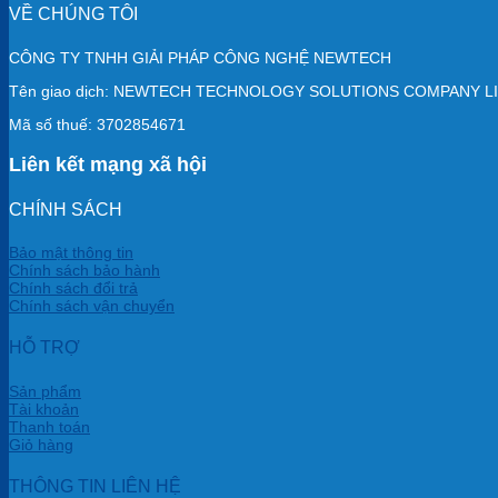
VỀ CHÚNG TÔI
CÔNG TY TNHH GIẢI PHÁP CÔNG NGHỆ NEWTECH
Tên giao dịch: NEWTECH TECHNOLOGY SOLUTIONS COMPANY L
Mã số thuế: 3702854671
Liên kết mạng xã hội
CHÍNH SÁCH
Bảo mật thông tin
Chính sách bảo hành
Chính sách đổi trả
Chính sách vận chuyển
HỖ TRỢ
Sản phẩm
Tài khoản
Thanh toán
Giỏ hàng
THÔNG TIN LIÊN HỆ