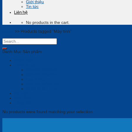
Giới thiệu
Tin tức
Liên hệ
No products in the cart.
Home
>>
Products tagged “Máy tính”
Filter
Danh Mục Sản phẩm
Phần mềm
Thiết bị họp
Camera tích hợp
Camera Tracking
Loa & Mic
Chia sẻ không dây
Quản lý tập trung
Tai nghe
Màn hình
Tổng đài
No products were found matching your selection.