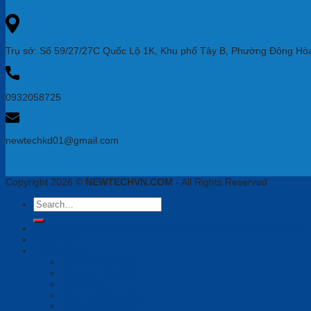
Trụ sở: Số 59/27/27C Quốc Lộ 1K, Khu phố Tây B, Phường Đông Hòa
0932058725
newtechkd01@gmail.com
Copyright 2026 ©
NEWTECHVN.COM
- All Rights Reserved
Search
for:
Newtech Chuyên Gia Thiết Bị Họp Trực Tuyến, VoiIP, Tai Nghe
Phần mềm
Thiết bị họp
Camera tích hợp
Camera Tracking
Loa & Mic
Chia sẻ không dây
Quản lý tập trung